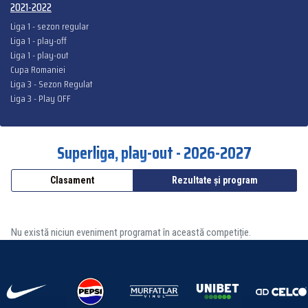
2021-2022
Liga 1 - sezon regular
Liga 1 - play-off
Liga 1 - play-out
Cupa Romaniei
Liga 3 - Sezon Regulat
Liga 3 - Play OFF
Superliga, play-out - 2026-2027
Clasament
Rezultate și program
Nu există niciun eveniment programat în această competiție.