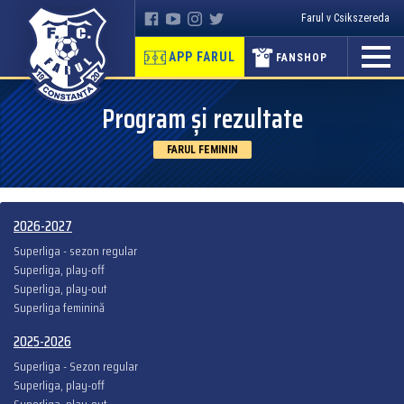
Farul v Csikszereda
APP FARUL
FANSHOP
Program și rezultate
FARUL FEMININ
2026-2027
Superliga - sezon regular
Superliga, play-off
Superliga, play-out
Superliga feminină
2025-2026
Superliga - Sezon regular
Superliga, play-off