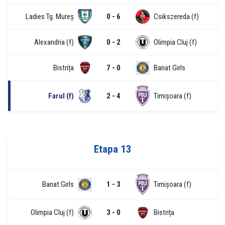
Ladies Tg. Mureș
0 - 6
Csikszereda (f)
Alexandria (f)
0 - 2
Olimpia Cluj (f)
Bistrița
7 - 0
Banat Girls
Farul (f)
2 - 4
Timișoara (f)
Etapa 13
Banat Girls
1 - 3
Timișoara (f)
Olimpia Cluj (f)
3 - 0
Bistrița