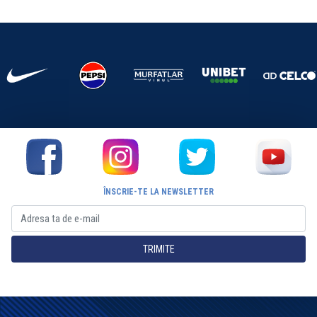
ÎNSCRIE-TE LA NEWSLETTER
TRIMITE