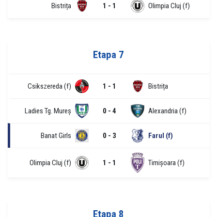
Bistrița
1 - 1
Olimpia Cluj (f)
Etapa 7
Csikszereda (f)
1 - 1
Bistrița
Ladies Tg. Mureș
0 - 4
Alexandria (f)
Banat Girls
0 - 3
Farul (f)
Olimpia Cluj (f)
1 - 1
Timișoara (f)
Etapa 8