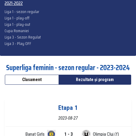
2021-2022
Liga 1 - sezon regular
Liga 1 - play-off
Liga 1 - play-out
Cupa Romaniei
Liga 3 - Sezon Regulat
Liga 3 - Play OFF
Superliga feminin - sezon regular - 2023-2024
Clasament
Rezultate și program
Etapa 1
2023-08-27
Banat Girls
1 - 3
Olimpia Cluj (f)