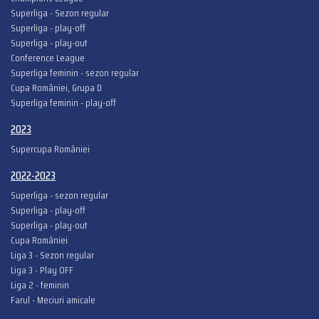
Superliga - Sezon regular
Superliga - play-off
Superliga - play-out
Conference League
Superliga feminin - sezon regular
Cupa României, Grupa D
Superliga feminin - play-off
2023
Supercupa României
2022-2023
Superliga - sezon regular
Superliga - play-off
Superliga - play-out
Cupa României
Liga 3 - Sezon regular
Liga 3 - Play OFF
Liga 2 - feminin
Farul - Meciuri amicale