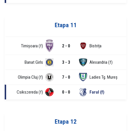
Etapa 11
Timișoara (f)
2 - 0
Bistrița
Banat Girls
3 - 3
Alexandria (f)
Olimpia Cluj (f)
7 - 0
Ladies Tg. Mureș
Csikszereda (f)
0 - 0
Farul (f)
Etapa 12