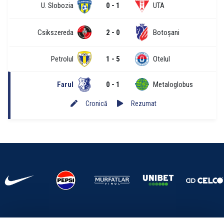
U. Slobozia
0 - 1
UTA
Csikszereda
2 - 0
Botoșani
Petrolul
1 - 5
Otelul
Farul
0 - 1
Metaloglobus
Cronică
Rezumat