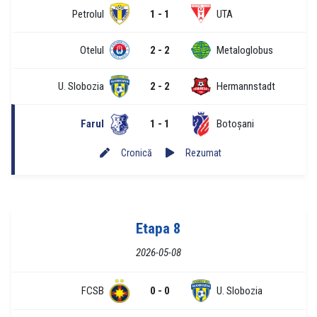
Petrolul
1 - 1
UTA
Otelul
2 - 2
Metaloglobus
U. Slobozia
2 - 2
Hermannstadt
Farul
1 - 1
Botoșani
Cronică
Rezumat
Etapa 8
2026-05-08
FCSB
0 - 0
U. Slobozia