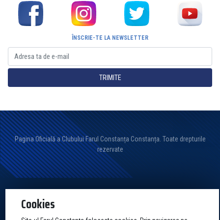
ÎNSCRIE-TE LA NEWSLETTER
TRIMITE
Pagina Oficială a Clubului Farul Constanța Constanța. Toate drepturile
rezervate
Cookies