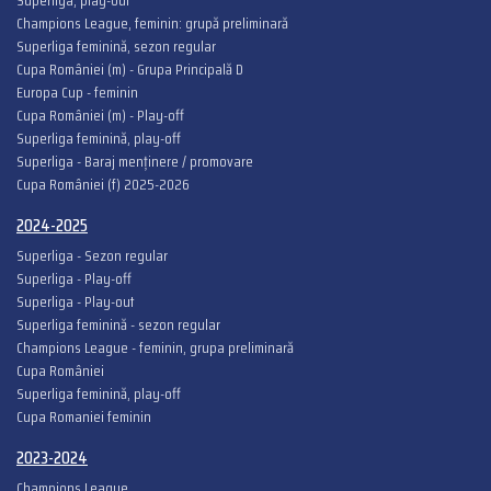
Superliga, play-out
Champions League, feminin: grupă preliminară
Superliga feminină, sezon regular
Cupa României (m) - Grupa Principală D
Europa Cup - feminin
Cupa României (m) - Play-off
Superliga feminină, play-off
Superliga - Baraj menținere / promovare
Cupa României (f) 2025-2026
2024-2025
Superliga - Sezon regular
Superliga - Play-off
Superliga - Play-out
Superliga feminină - sezon regular
Champions League - feminin, grupa preliminară
Cupa României
Superliga feminină, play-off
Cupa Romaniei feminin
2023-2024
Champions League