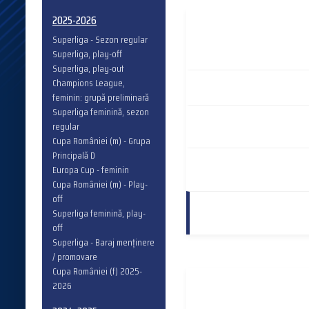
2025-2026
Superliga - Sezon regular
Superliga, play-off
Superliga, play-out
Champions League,
feminin: grupă preliminară
Superliga feminină, sezon
regular
Cupa României (m) - Grupa
Principală D
Europa Cup - feminin
Cupa României (m) - Play-
off
Superliga feminină, play-
off
Superliga - Baraj menținere
/ promovare
Cupa României (f) 2025-
2026