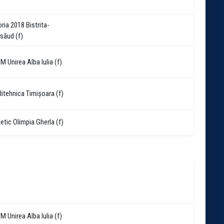
oria 2018 Bistrita-
săud (f)
M Unirea Alba Iulia (f)
litehnica Timișoara (f)
letic Olimpia Gherla (f)
M Unirea Alba Iulia (f)