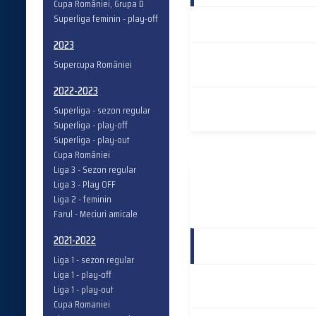
Cupa României, Grupa D
Superliga feminin - play-off
2023
Supercupa României
2022-2023
Superliga - sezon regular
Superliga - play-off
Superliga - play-out
Cupa României
Liga 3 - Sezon regular
Liga 3 - Play OFF
Liga 2 - feminin
Farul - Meciuri amicale
2021-2022
Liga 1 - sezon regular
Liga 1 - play-off
Liga 1 - play-out
Cupa Romaniei