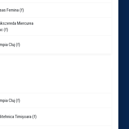
sas Femina (f)
ikszereda Miercurea
uc (f)
impia Cluj (f)
impia Cluj (f)
litehnica Timișoara (f)