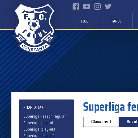
CLUB
FARUL
Superliga fe
2026-2027
Superliga - sezon regular
Superliga, play-off
Clasament
Rezul
Superliga, play-out
Superliga feminină