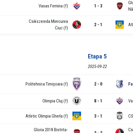
Gl
Vasas Femina (f)
1 - 3
Nă
Csikszereda Miercurea
2 - 1
At
Ciuc (f)
Etapa 5
2025-09-22
Politehnica Timișoara (f)
2 - 0
Fa
Olimpia Cluj (f)
8 - 1
Va
Atletic Olimpia Gherla (f)
3 - 1
CS
Gloria 2018 Bistrita-
Cs
3 - 2