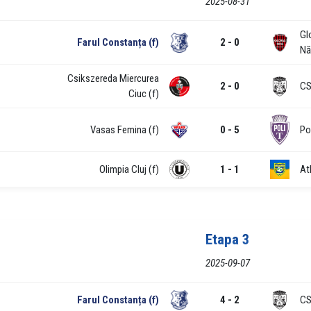
2025-08-31
Gl
Farul Constanța (f)
2 - 0
Nă
Csikszereda Miercurea
2 - 0
CS
Ciuc (f)
Vasas Femina (f)
0 - 5
Po
Olimpia Cluj (f)
1 - 1
At
Etapa 3
2025-09-07
Farul Constanța (f)
4 - 2
CS