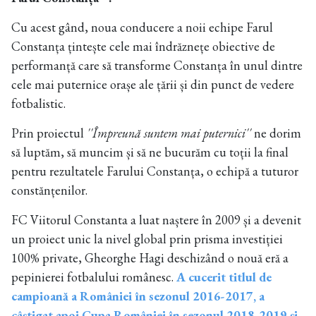
Cu acest gând, noua conducere a noii echipe Farul
Constanța țintește cele mai îndrăznețe obiective de
performanță care să transforme Constanța în unul dintre
cele mai puternice orașe ale țării și din punct de vedere
fotbalistic.
Prin proiectul
''Împreună suntem mai puternici''
ne dorim
să luptăm, să muncim și să ne bucurăm cu toții la final
pentru rezultatele Farului Constanța, o echipă a tuturor
constănțenilor.
FC Viitorul Constanta a luat naștere în 2009 și a devenit
un proiect unic la nivel global prin prisma investiției
100% private, Gheorghe Hagi deschizând o nouă eră a
pepinierei fotbalului românesc.
A cucerit titlul de
campioană a României în sezonul 2016-2017, a
câștigat apoi Cupa României în sezonul 2018-2019 și