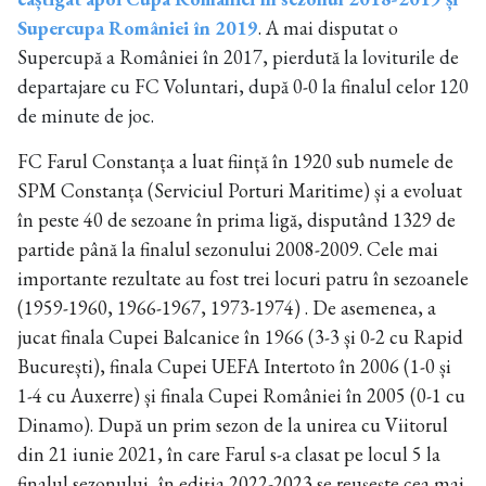
Supercupa României în 2019
. A mai disputat o
Supercupă a României în 2017, pierdută la loviturile de
departajare cu FC Voluntari, după 0-0 la finalul celor 120
de minute de joc.
FC Farul Constanța a luat ființă în 1920 sub numele de
SPM Constanța (Serviciul Porturi Maritime) și a evoluat
în peste 40 de sezoane în prima ligă, disputând 1329 de
partide până la finalul sezonului 2008-2009. Cele mai
importante rezultate au fost trei locuri patru în sezoanele
(1959-1960, 1966-1967, 1973-1974) . De asemenea, a
jucat finala Cupei Balcanice în 1966 (3-3 și 0-2 cu Rapid
București), finala Cupei UEFA Intertoto în 2006 (1-0 și
1-4 cu Auxerre) și finala Cupei României în 2005 (0-1 cu
Dinamo). După un prim sezon de la unirea cu Viitorul
din 21 iunie 2021, în care Farul s-a clasat pe locul 5 la
finalul sezonului, în ediția 2022-2023 se reușește cea mai