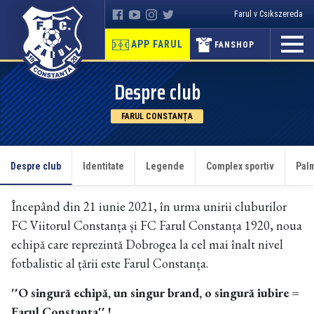
Farul v Csikszereda
APP FARUL
FANSHOP
Despre club
FARUL CONSTANȚA
Despre club
Identitate
Legende
Complex sportiv
Pal
Începând din 21 iunie 2021, în urma unirii cluburilor
FC Viitorul Constanța și FC Farul Constanța 1920, noua
echipă care reprezintă Dobrogea la cel mai înalt nivel
fotbalistic al țării este Farul Constanța.
''O singură echipă, un singur brand, o singură iubire =
Farul Constanța'' !