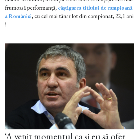
frumoasă performanță,
câștigarea titlului de campioană
a României
, cu cel mai tânăr lot din campionat, 22,1 ani
!
‘A venit momentul ca şi eu să ofer