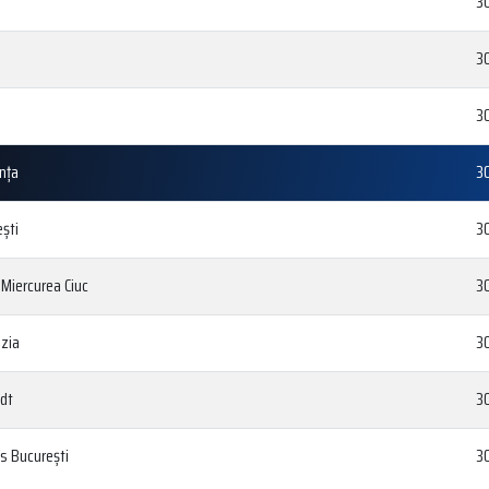
3
3
3
nța
3
ești
3
Miercurea Ciuc
3
ozia
3
dt
3
s București
3