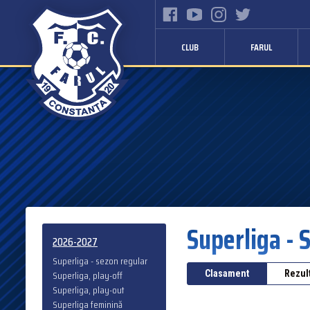
CLUB
FARUL
Superliga - 
2026-2027
Superliga - sezon regular
Superliga, play-off
Clasament
Rezul
Superliga, play-out
Superliga feminină