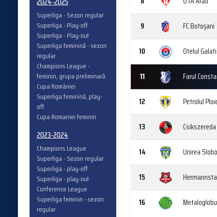
8
UTA Arad
2024-2025
Superliga - Sezon regular
Superliga - Play-off
9
FC Botoșani
Superliga - Play-out
Superliga feminină - sezon
10
Otelul Galati
regular
Champions League -
11
Farul Consta
feminin, grupa preliminară
Cupa României
Superliga feminină, play-
12
Petrolul Ploi
off
Cupa Romaniei feminin
13
Csikszereda 
2023-2024
Champions League
14
Unirea Slob
Superliga - Sezon regular
Superliga - play-off
15
Hermannsta
Superliga - play-out
Conference League
Superliga feminin - sezon
16
Metaloglobu
regular