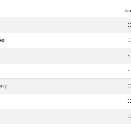
Joc
3
ești
3
3
3
rești
3
3
3