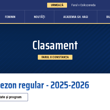
URMEAZĂ
Farul v Csikszereda
FEMININ
NOUTĂȚI
ACADEMIA GH. HAGI
BI
Clasament
FARUL II CONSTANȚA
Sezon regular - 2025-2026
tate și program