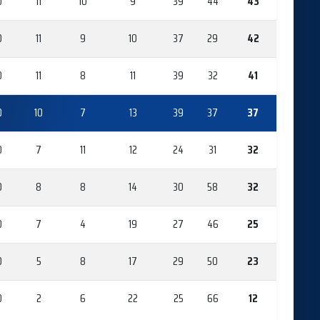
0
11
10
9
39
44
43
0
11
9
10
37
29
42
0
11
8
11
39
32
41
0
10
7
13
39
37
37
0
7
11
12
24
31
32
0
8
8
14
30
58
32
0
7
4
19
27
46
25
0
5
8
17
29
50
23
0
2
6
22
25
66
12