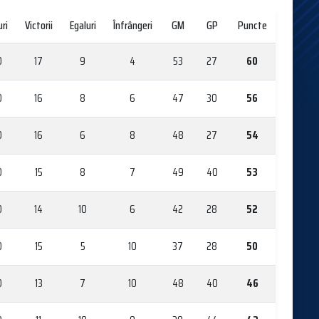
uri
Victorii
Egaluri
Înfrângeri
GM
GP
Puncte
0
17
9
4
53
27
60
0
16
8
6
47
30
56
0
16
6
8
48
27
54
0
15
8
7
49
40
53
0
14
10
6
42
28
52
0
15
5
10
37
28
50
0
13
7
10
48
40
46