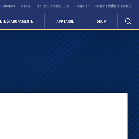
Parteneri
Media
Redirecționează 3.5%
Financiar
Responsabilitate socială
LETE ȘI ABONAMENTE
APP FARUL
SHOP