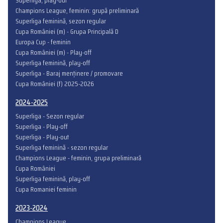
Superliga, play-out
Champions League, feminin: grupă preliminară
Superliga feminină, sezon regular
Cupa României (m) - Grupa Principală D
Europa Cup - feminin
Cupa României (m) - Play-off
Superliga feminină, play-off
Superliga - Baraj menținere / promovare
Cupa României (f) 2025-2026
2024-2025
Superliga - Sezon regular
Superliga - Play-off
Superliga - Play-out
Superliga feminină - sezon regular
Champions League - feminin, grupa preliminară
Cupa României
Superliga feminină, play-off
Cupa Romaniei feminin
2023-2024
Champions League