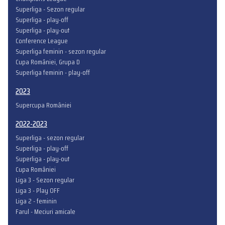
Superliga - Sezon regular
Superliga - play-off
Superliga - play-out
Conference League
Superliga feminin - sezon regular
Cupa României, Grupa D
Superliga feminin - play-off
2023
Supercupa României
2022-2023
Superliga - sezon regular
Superliga - play-off
Superliga - play-out
Cupa României
Liga 3 - Sezon regular
Liga 3 - Play OFF
Liga 2 - feminin
Farul - Meciuri amicale