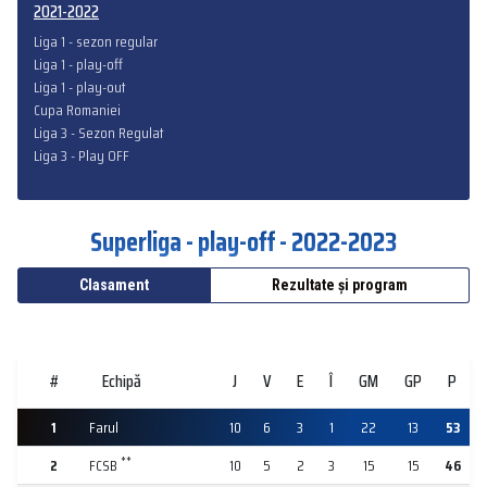
2021-2022
Liga 1 - sezon regular
Liga 1 - play-off
Liga 1 - play-out
Cupa Romaniei
Liga 3 - Sezon Regulat
Liga 3 - Play OFF
Superliga - play-off - 2022-2023
Clasament
Rezultate și program
#
Echipă
J
V
E
Î
GM
GP
P
1
Farul
10
6
3
1
22
13
53
**
2
FCSB
10
5
2
3
15
15
46