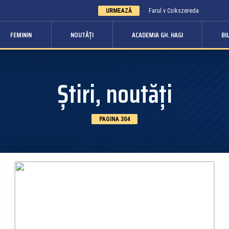
URMEAZĂ
Farul v Csikszereda
FEMININ
NOUTĂȚI
ACADEMIA GH. HAGI
BI
Știri, noutăți
PAGINA 304