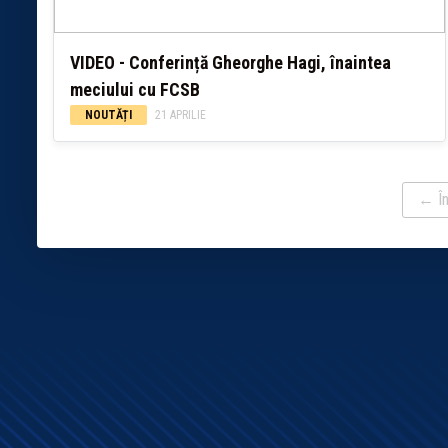
VIDEO - Conferință Gheorghe Hagi, înaintea
meciului cu FCSB
NOUTĂȚI
21 APRILIE
← În