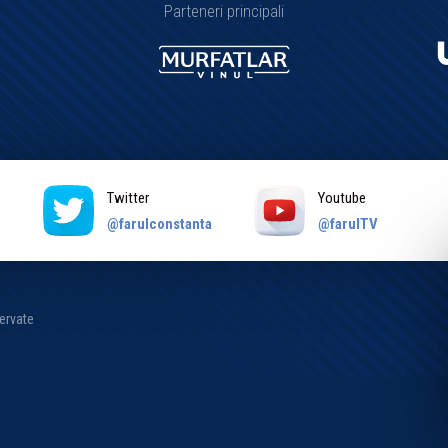
Parteneri principali
Twitter
Youtube
a
@farulconstanta
@farulTV
zervate