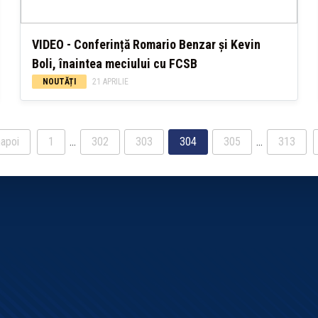
VIDEO - Conferință Romario Benzar și Kevin
Boli, înaintea meciului cu FCSB
NOUTĂȚI
21 APRILIE
apoi
1
…
302
303
304
305
…
313