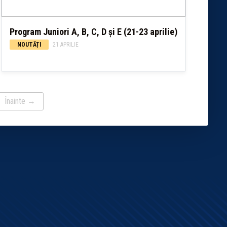
Program Juniori A, B, C, D și E (21-23 aprilie)
NOUTĂȚI
21 APRILIE
Înainte →