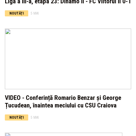
Liga a III-a, etapa 23: Dinamo II - FC Viitorul II 0-1
NOUTĂȚI
5 MAI
VIDEO - Conferință Romario Benzar și George
Țucudean, înaintea meciului cu CSU Craiova
NOUTĂȚI
5 MAI