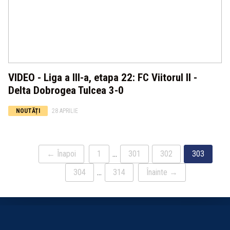
VIDEO - Liga a III-a, etapa 22: FC Viitorul II -
Delta Dobrogea Tulcea 3-0
NOUTĂȚI
28 APRILIE
← Înapoi
1
…
301
302
303
304
…
314
Înainte →