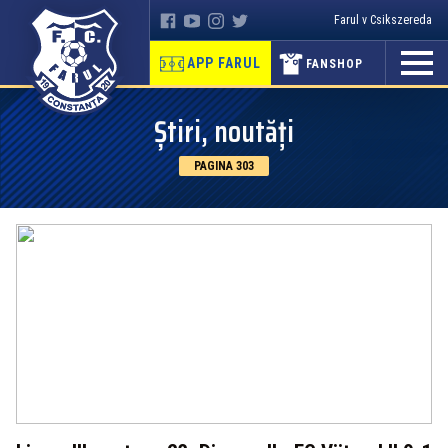
Farul v Csikszereda
APP FARUL
FANSHOP
Știri, noutăți
PAGINA 303