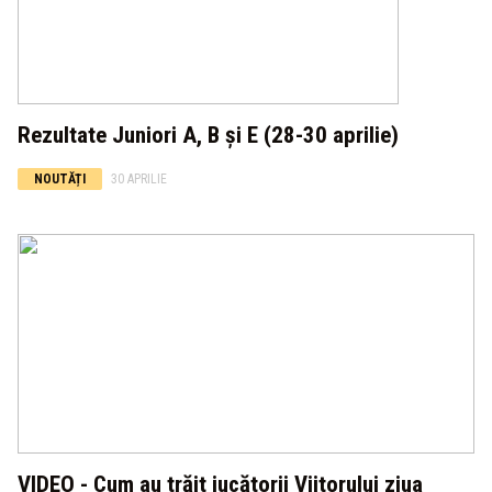
Rezultate Juniori A, B și E (28-30 aprilie)
NOUTĂȚI
30 APRILIE
VIDEO - Cum au trăit jucătorii Viitorului ziua