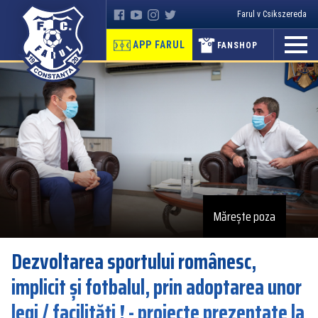
Farul v Csikszereda
APP FARUL
FANSHOP
Mărește poza
Dezvoltarea sportului românesc,
implicit și fotbalul, prin adoptarea unor
legi / facilități ! - proiecte prezentate la