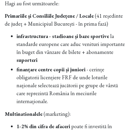
Hagi au fost următoarele:
Primariile și Consiliile Județene / Locale
(41 reședinte
de județ + Municipiul București - în prima fază)
infrastructura -
stadioane și baze sportive
la
standarde europene care aduc venituri importante
în buget din vânzare de bilete + abonamente
suporteri
finanțare centre copii și juniori
- cerințe
obligatorii licențiere FRF de unde loturile
naționale selectează jucătorii pe grupe de vârstă
care reprezintă România în meciurile
internaționale.
Multinationalele
(marketing):
1-2% din cifra de afaceri
poate fi investită în