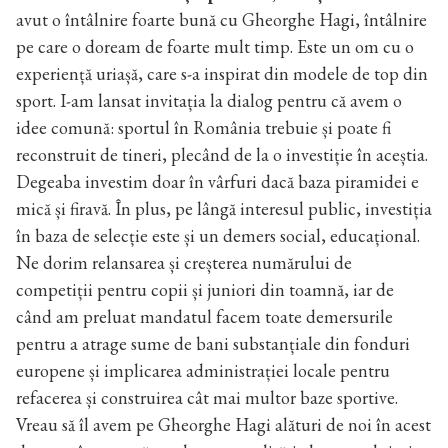
avut o întâlnire foarte bună cu Gheorghe Hagi, întâlnire
pe care o doream de foarte mult timp. Este un om cu o
experiență uriașă, care s-a inspirat din modele de top din
sport. I-am lansat invitația la dialog pentru că avem o
idee comună: sportul în România trebuie și poate fi
reconstruit de tineri, plecând de la o investiție în aceștia.
Degeaba investim doar în vârfuri dacă baza piramidei e
mică și firavă. În plus, pe lângă interesul public, investiția
în baza de selecție este și un demers social, educațional.
Ne dorim relansarea și creșterea numărului de
competiții pentru copii și juniori din toamnă, iar de
când am preluat mandatul facem toate demersurile
pentru a atrage sume de bani substanțiale din fonduri
europene și implicarea administrației locale pentru
refacerea și construirea cât mai multor baze sportive.
Vreau să îl avem pe Gheorghe Hagi alături de noi în acest