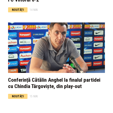
NOUTĂȚI
14 MAI
Conferință Cătălin Anghel la finalul partidei
cu Chindia Târgoviște, din play-out
NOUTĂȚI
15 MAI