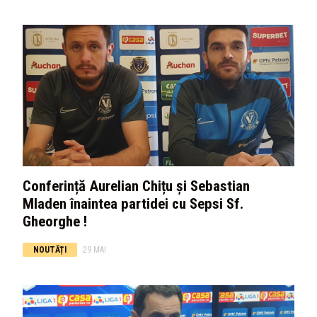
Conferință Aurelian Chițu și Sebastian
Mladen înaintea partidei cu Sepsi Sf.
Gheorghe !
NOUTĂȚI
29 MAI