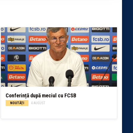
Conferință după meciul cu FCSB
NOUTĂȚI
4 AUGUST