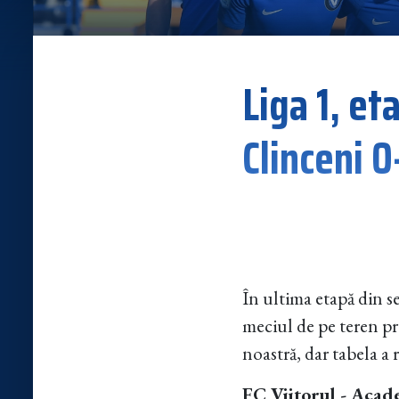
Liga 1, et
Clinceni 0
În ultima etapă din se
meciul de pe teren p
noastră, dar tabela a 
FC Viitorul - Acad