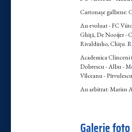
Cartonașe galbene: 
Au evoluat - FC Viit
Ghiță, De Nooijer - C
Rivaldinho, Chițu. R
Academica Clinceni (
Dobrescu - Albu - Me
Vîlceanu - Pîrvulescu
Au arbitrat: Marius A
Galerie foto