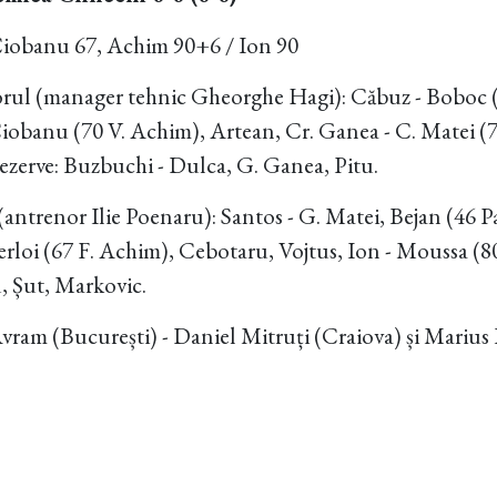
Ciobanu 67, Achim 90+6 / Ion 90
orul (manager tehnic Gheorghe Hagi): Căbuz - Boboc 
iobanu (70 V. Achim), Artean, Cr. Ganea - C. Matei (7
ezerve: Buzbuchi - Dulca, G. Ganea, Pitu.
antrenor Ilie Poenaru): Santos - G. Matei, Bejan (46 
rloi (67 F. Achim), Cebotaru, Vojtus, Ion - Moussa (8
, Șut, Markovic.
vram (București) - Daniel Mitruți (Craiova) și Marius