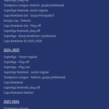
Superliga, play-out
Champions League, feminin: grupă preliminară
Superliga feminină, sezon regular
Cupa României (m) - Grupa Principală D
Europa Cup - feminin
Cupa României (m) - Play-off
Superliga feminină, play-off
Superliga - Baraj menținere / promovare
Cupa României (f) 2025-2026
2024-2025
Superliga - Sezon regular
Superliga - Play-off
Superliga - Play-out
Superliga feminină - sezon regular
Champions League - feminin, grupa preliminară
Cupa României
Superliga feminină, play-off
Cupa Romaniei feminin
2023-2024
Champions League