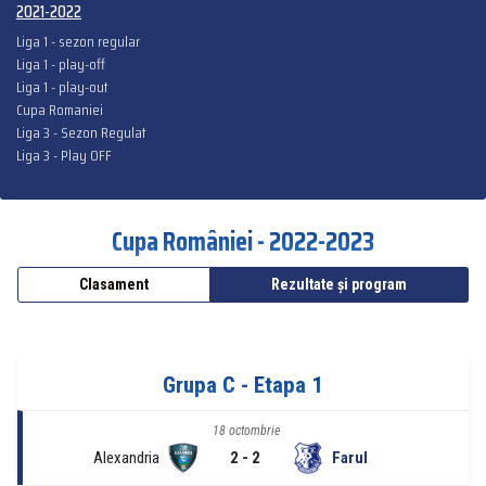
2021-2022
Liga 1 - sezon regular
Liga 1 - play-off
Liga 1 - play-out
Cupa Romaniei
Liga 3 - Sezon Regulat
Liga 3 - Play OFF
Cupa României - 2022-2023
Clasament
Rezultate și program
Grupa C - Etapa 1
18 octombrie
Alexandria
2 - 2
Farul