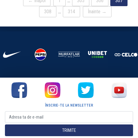
← Înapoi
1
…
305
306
307
308
…
314
Înainte →
ÎNSCRIE-TE LA NEWSLETTER
TRIMITE