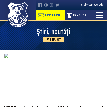
Farul v Csikszereda
APP FARUL
FANSHOP
Știri, noutăți
PAGINA 307