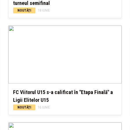
turneul semifinal
NOUTĂȚI
18 IUNIE
FC Viitorul U15 s-a calificat în "Etapa Finală" a
Ligii Elitelor U15
NOUTĂȚI
16 IUNIE