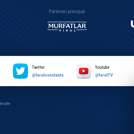
Parteneri principali
Twitter
Youtube
a
@farulconstanta
@farulTV
zervate