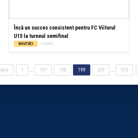
Încă un succes consistent pentru FC Viitorul
U15 la turneul semifinal
NOUTĂȚI
14 IUNIE
apoi
1
…
197
198
199
200
…
313