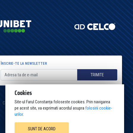
ÎNSCRIE-TE LA NEWSLETTER
TRIMITE
Cookies
Site-ul Farul Constanța foloseste cookies. Prin navigarea
Cookies
Politica de confidențialitate
Termeni și condiții
Contact
pe acest site, va exprimati acordul asupra
folosirii cookie-
urilor
.
SUNT DE ACORD