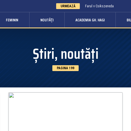
URMEAZĂ
Farul v Csikszereda
FEMININ
NOUTĂȚI
ACADEMIA GH. HAGI
BI
Știri, noutăți
PAGINA 199