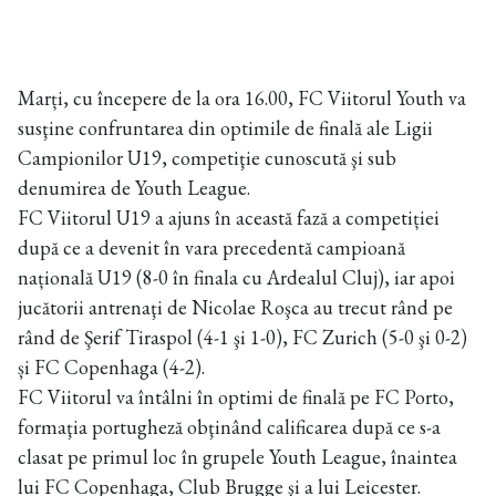
Marți, cu începere de la ora 16.00, FC Viitorul Youth va
susţine confruntarea din optimile de finală ale Ligii
Campionilor U19, competiţie cunoscută şi sub
denumirea de Youth League.
FC Viitorul U19 a ajuns în această fază a competiției
după ce a devenit în vara precedentă campioană
națională U19 (8-0 în finala cu Ardealul Cluj), iar apoi
jucătorii antrenaţi de Nicolae Roşca au trecut rând pe
rând de Şerif Tiraspol (4-1 şi 1-0), FC Zurich (5-0 şi 0-2)
și FC Copenhaga (4-2).
FC Viitorul va întâlni în optimi de finală pe FC Porto,
formaţia portugheză obţinând calificarea după ce s-a
clasat pe primul loc în grupele Youth League, înaintea
lui FC Copenhaga, Club Brugge şi a lui Leicester.