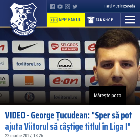
Farul v Csikszereda
APP FARUL
FANSHOP
Mărește poza
VIDEO - George Țucudean: "Sper să pot
ajuta Viitorul să câștige titlul în Liga I"
22 martie 2017, 13:26