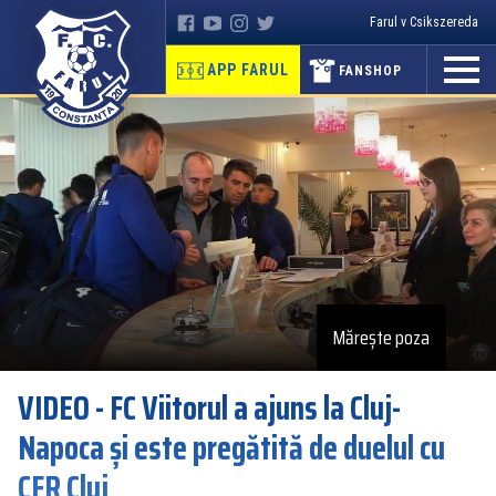
Farul v Csikszereda
APP FARUL
FANSHOP
Mărește poza
VIDEO - FC Viitorul a ajuns la Cluj-
Napoca și este pregătită de duelul cu
CFR Cluj