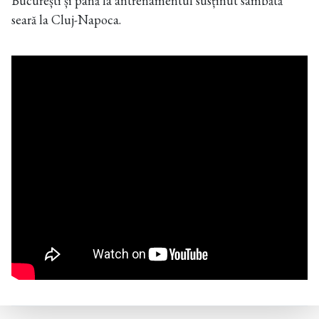
București și până la antrenamentul susținut sâmbătă
seară la Cluj-Napoca.