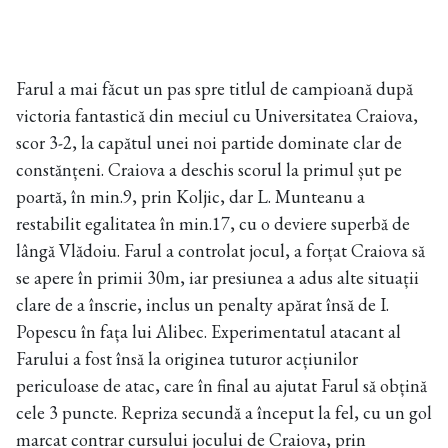
Farul a mai făcut un pas spre titlul de campioană după
victoria fantastică din meciul cu Universitatea Craiova,
scor 3-2, la capătul unei noi partide dominate clar de
constănțeni. Craiova a deschis scorul la primul șut pe
poartă, în min.9, prin Koljic, dar L. Munteanu a
restabilit egalitatea în min.17, cu o deviere superbă de
lângă Vlădoiu. Farul a controlat jocul, a forțat Craiova să
se apere în primii 30m, iar presiunea a adus alte situații
clare de a înscrie, inclus un penalty apărat însă de I.
Popescu în fața lui Alibec. Experimentatul atacant al
Farului a fost însă la originea tuturor acțiunilor
periculoase de atac, care în final au ajutat Farul să obțină
cele 3 puncte. Repriza secundă a început la fel, cu un gol
marcat contrar cursului jocului de Craiova, prin