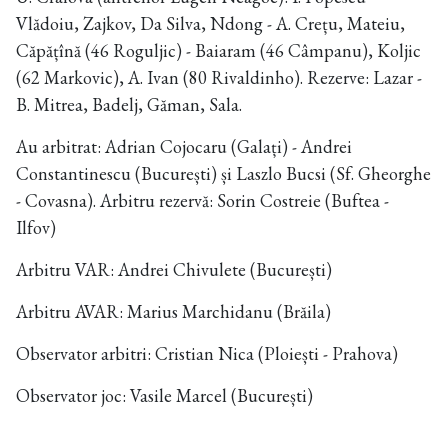
Vlădoiu, Zajkov, Da Silva, Ndong - A. Crețu, Mateiu,
Căpățînă (46 Roguljic) - Baiaram (46 Câmpanu), Koljic
(62 Markovic), A. Ivan (80 Rivaldinho). Rezerve: Lazar -
B. Mitrea, Badelj, Găman, Sala.
Au arbitrat: Adrian Cojocaru (Galați) - Andrei
Constantinescu (București) și Laszlo Bucsi (Sf. Gheorghe
- Covasna). Arbitru rezervă: Sorin Costreie (Buftea -
Ilfov)
Arbitru VAR: Andrei Chivulete (București)
Arbitru AVAR: Marius Marchidanu (Brăila)
Observator arbitri: Cristian Nica (Ploiești - Prahova)
Observator joc: Vasile Marcel (București)