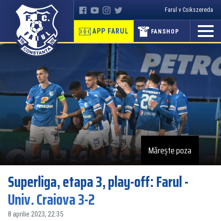
Farul v Csikszereda
APP FARUL
FANSHOP
Mărește poza
Superliga, etapa 3, play-off: Farul -
Univ. Craiova 3-2
8 aprilie 2023, 22:35