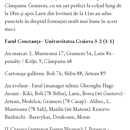
Câmpanu. Grameni, cu un șut perfect la colțul lung de
la 18m și apoi Larie din lovitură de la 11m au adus
punctele în dreptul formației mult mai bune în acest
meci.
Farul Constanța - Universitatea Craiova 3-2 (1-1)
Au marcat: L. Munteanu 17, Grameni 54, Larie 84 -
penalty / Koljic 9, Câmpanu 48
Cartonașe galbene: Boli 74, Sîrbu 88, Artean 89
Au evoluat - Farul (manager tehnic Gheorghe Hagi:
Aioani - Kiki, Boli (78 Sîrbu), Larie, Borza (46 Gustavo) -
Artean, Nedelcu, Grameni (78 Casap) - Alibec, L.
Munteanu (78 Sali), Mazilu (46 Mateus). Rezerve:
Buzbuchi - Baravykas, Doukoure, Morar.
U. Craiova (antrenor Eugen Neagoe): I. Popescu -