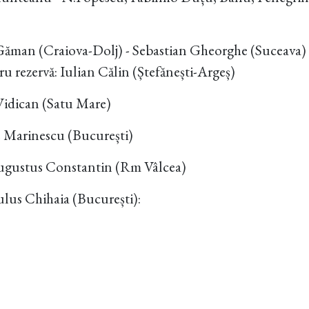
Găman (Craiova-Dolj) - Sebastian Gheorghe (Suceava)
ru rezervă: Iulian Călin (Ștefănești-Argeș)
Vidican (Satu Mare)
 Marinescu (București)
Augustus Constantin (Rm Vâlcea)
lus Chihaia (București):