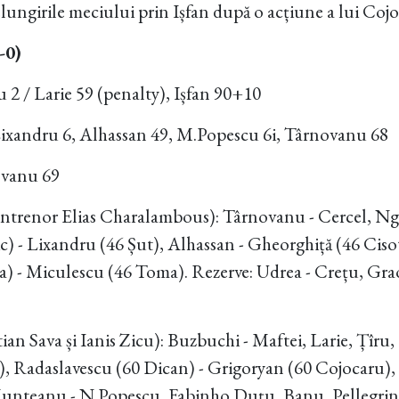
relungirile meciului prin Ișfan după o acțiune a lui Coj
-0)
2 / Larie 59 (penalty), Ișfan 90+10
ixandru 6, Alhassan 49, M.Popescu 6i, Târnovanu 68
ovanu 69
antrenor Elias Charalambous): Târnovanu - Cercel, N
) - Lixandru (46 Șut), Alhassan - Gheorghiță (46 Cisot
) - Miculescu (46 Toma). Rezerve: Udrea - Crețu, Grao
ian Sava și Ianis Zicu): Buzbuchi - Maftei, Larie, Țîru,
 Radaslavescu (60 Dican) - Grigoryan (60 Cojocaru), 
unteanu - N.Popescu, Fabinho Duțu, Banu, Pellegrini