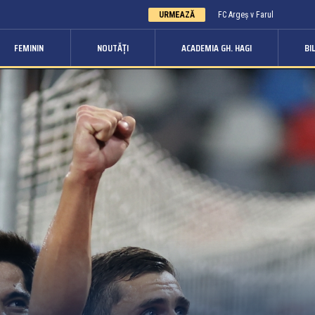
URMEAZĂ
FC Argeș v Farul
FEMININ
NOUTĂȚI
ACADEMIA GH. HAGI
BI