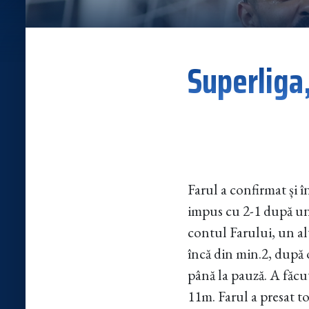
Superliga,
Farul a confirmat și 
impus cu 2-1 după un 
contul Farului, un al
încă din min.2, după o
până la pauză. A făcut
11m. Farul a presat t