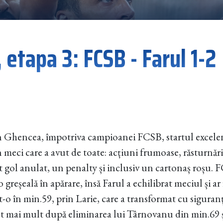
 etapa 3: FCSB - Farul 1-2
în Ghencea, împotriva campioanei FCSB, startul excelent
meci care a avut de toate: acțiuni frumoase, răsturnări 
t gol anulat, un penalty și inclusiv un cartonaș roșu. 
 greșeală în apărare, însă Farul a echilibrat meciul și ar 
-o în min.59, prin Larie, care a transformat cu siguranț
ot mai mult după eliminarea lui Târnovanu din min.69 ș