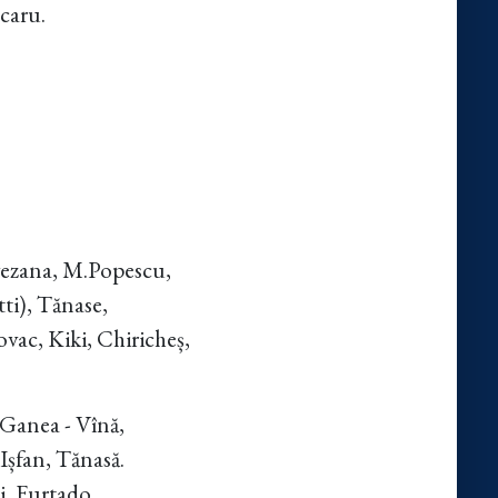
ocaru.
gezana, M.Popescu,
ti), Tănase,
vac, Kiki, Chiricheș,
 Ganea - Vînă,
Ișfan, Tănasă.
, Furtado,