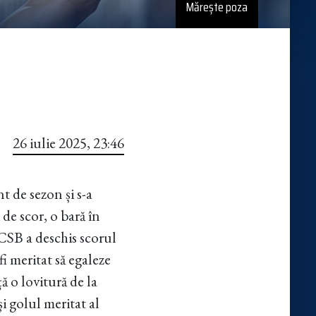
Mărește poza
26 iulie 2025, 23:46
 de sezon și s-a
de scor, o bară în
FCSB a deschis scorul
fi meritat să egaleze
ă o lovitură de la
i golul meritat al