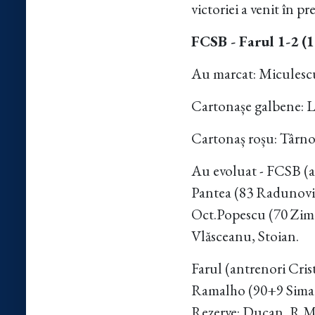
victoriei a venit în p
FCSB - Farul 1-2 (1
Au marcat: Miculescu 
Cartonașe galbene: L
Cartonaș roșu: Târn
Au evoluat - FCSB (
Pantea (83 Radunovic
Oct.Popescu (70 Zima
Vlăsceanu, Stoian.
Farul (antrenori Crist
Ramalho (90+9 Sima),
Rezerve: Ducan, R.M