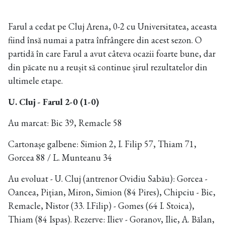
Farul a cedat pe Cluj Arena, 0-2 cu Universitatea, aceasta
fiind însă numai a patra înfrângere din acest sezon. O
partidă în care Farul a avut câteva ocazii foarte bune, dar
din păcate nu a reușit să continue șirul rezultatelor din
ultimele etape.
U. Cluj - Farul 2-0 (1-0)
Au marcat: Bic 39, Remacle 58
Cartonașe galbene: Simion 2, I. Filip 57, Thiam 71,
Gorcea 88 / L. Munteanu 34
Au evoluat - U. Cluj (antrenor Ovidiu Sabău): Gorcea -
Oancea, Pițian, Miron, Simion (84 Pires), Chipciu - Bic,
Remacle, Nistor (33. I.Filip) - Gomes (64 I. Stoica),
Thiam (84 Ispas). Rezerve: Iliev - Goranov, Ilie, A. Bălan,