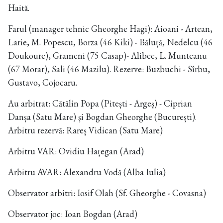
Haită.
Farul (manager tehnic Gheorghe Hagi): Aioani - Artean,
Larie, M. Popescu, Borza (46 Kiki) - Băluță, Nedelcu (46
Doukoure), Grameni (75 Casap)- Alibec, L. Munteanu
(67 Morar), Sali (46 Mazilu). Rezerve: Buzbuchi - Sîrbu,
Gustavo, Cojocaru.
Au arbitrat: Cătălin Popa (Pitești - Argeș) - Ciprian
Danșa (Satu Mare) și Bogdan Gheorghe (București).
Arbitru rezervă: Rareș Vidican (Satu Mare)
Arbitru VAR: Ovidiu Hațegan (Arad)
Arbitru AVAR: Alexandru Vodă (Alba Iulia)
Observator arbitri: Iosif Olah (Sf. Gheorghe - Covasna)
Observator joc: Ioan Bogdan (Arad)