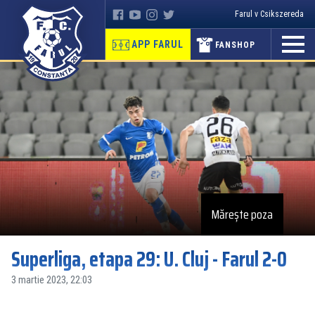
Farul v Csikszereda
APP FARUL
FANSHOP
Mărește poza
Superliga, etapa 29: U. Cluj - Farul 2-0
3 martie 2023, 22:03