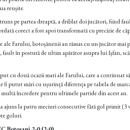
ua reușite.
truns pe partea dreaptă, a driblat doi jucători, fiind fau
ordată corect a fost apoi transformată cu precizie de că
te ale Farului, botoșănenii au rămas cu un jucător mai 
 fault în postură de ultim apărător asupra lui Ișfan, sc
put cu două ocazii mari ale Farului, care a continuat să
-ar fi putut mări cu ușurință diferența pe tabela de marca
ă multă încredere pentru ultimele partide din acest an.
a ajuns la patru meciuri consecutive fără gol primit (3 vi
te goluri.
FC Botoșani 2-0 (2-0)