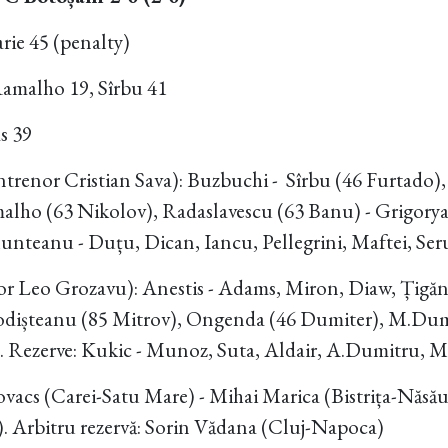
rie 45 (penalty)
amalho 19, Sîrbu 41
s 39
ntrenor Cristian Sava): Buzbuchi - Sîrbu (46 Furtado),
alho (63 Nikolov), Radaslavescu (63 Banu) - Grigoryan
unteanu - Duțu, Dican, Iancu, Pellegrini, Maftei, Ser
r Leo Grozavu): Anestis - Adams, Miron, Diaw, Țigăna
odișteanu (85 Mitrov), Ongenda (46 Dumiter), M.Dumi
. Rezerve: Kukic - Munoz, Suta, Aldair, A.Dumitru, Ma
ovacs (Carei-Satu Mare) - Mihai Marica (Bistrița-Năsău
). Arbitru rezervă: Sorin Vădana (Cluj-Napoca)