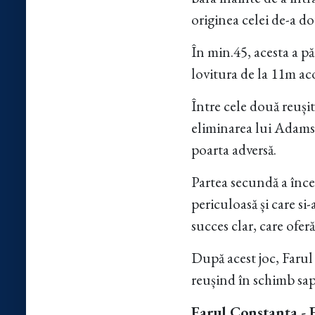
originea celei de-a do
În min.45, acesta a pă
lovitura de la 11m ac
Între cele două reuși
eliminarea lui Adams,
poarta adversă.
Partea secundă a înce
periculoasă și care si
succes clar, care ofer
După acest joc, Farul 
reușind în schimb sap
Farul Constanța - 