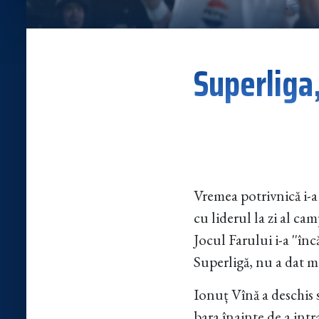
Superliga,
Vremea potrivnică i-a
cu liderul la zi al cam
Jocul Farului i-a ''înc
Superligă, nu a dat m
Ionuț Vînă a deschis 
bara înainte de a intra