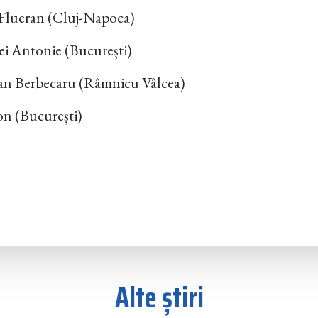
 Flueran (Cluj-Napoca)
i Antonie (București)
Dan Berbecaru (Râmnicu Vâlcea)
on (București)
Alte știri