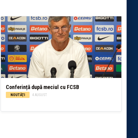
Conferință după meciul cu FCSB
NOUTĂȚI
4 AUGUST