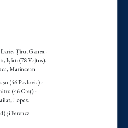
 Larie, Țîru, Ganea -
, Ișfan (78 Vojtus),
uca, Marincean.
șu (46 Pavlovic) -
tru (46 Creț) -
ilat, Lopez.
d) și Ferencz