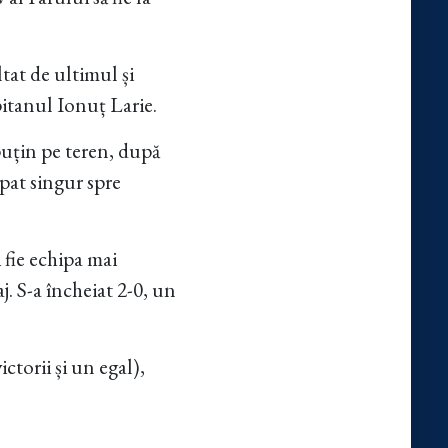
ltat de ultimul și
pitanul Ionuț Larie.
puțin pe teren, după
ăpat singur spre
 fie echipa mai
j. S-a încheiat 2-0, un
ctorii și un egal),