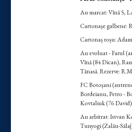
Au marcat: Vînă 5, La
Cartonașe galbene: R
Cartonaș roșu: Adam
Au evoluat - Farul (a
Vînă (84 Dican), Ram
Tănasă. Rezerve: R.M
FC Botoșani (antreno
Bordeianu, Petro - B
Kovtaliuk (76 David)
Au arbitrat: Istvan K
Tunyogi (Zalău-Sălaj