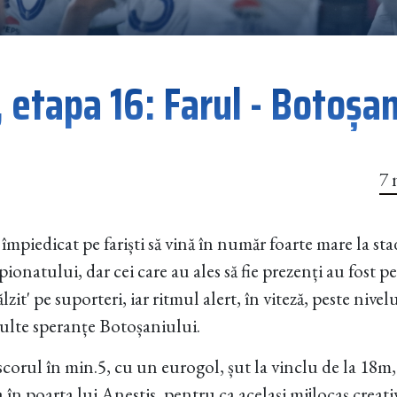
 etapa 16: Farul - Botoșan
7 
 împiedicat pe fariști să vină în număr foarte mare la s
pionatului, dar cei care au ales să fie prezenți au fost pe
ălzit' pe suporteri, iar ritmul alert, în viteză, peste niv
ulte speranțe Botoșaniului.
scorul în min.5, cu un eurogol, șut la vinclu de la 18m
 în poarta lui Anestis, pentru ca același mijlocaș creativ 