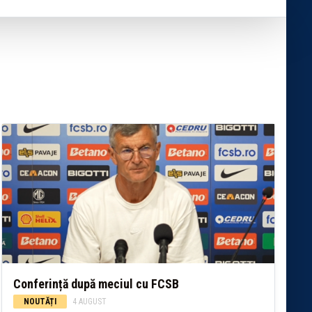
Conferință după meciul cu FCSB
NOUTĂȚI
4 AUGUST