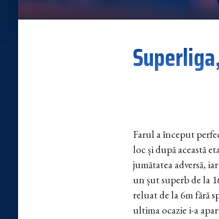
Superliga,
Farul a început perfe
loc și după această e
jumătatea adversă, ia
un șut superb de la 1
reluat de la 6m fără 
ultima ocazie i-a apa