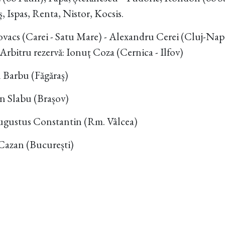
, Ispas, Renta, Nistor, Kocsis.
ovacs (Carei - Satu Mare) - Alexandru Cerei (Cluj-Nap
Arbitru rezervă: Ionuț Coza (Cernica - Ilfov)
 Barbu (Făgăraș)
n Slabu (Brașov)
Augustus Constantin (Rm. Vâlcea)
 Cazan (București)