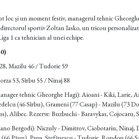
avut loc și un moment festiv, managerul tehnic Gheorg
 directorul sportiv Zoltan Iasko, un tricou personalizat
Liga 1 ca tehnician al unei echipe.
-0)
8, Mazilu 46 / Tudorie 59
rza 53, Sîrbu 55 / Ninaj 88
anager tehnic Gheorghe Hagi): Aioani - Kiki, Larie, A
edelcu (46 Sîrbu), Grameni (77 Casap) - Mazilu (73 D
, Alibec. Rezerve: Buzbuchi - Baravykas, Cojocaru, Sa
iano Bergodi): Niczuly - Dimitrov, Ciobotariu, Ninaj,
(66 Păun), Papa, Ștefănescu - Tudorie, Rondon (66 Sa