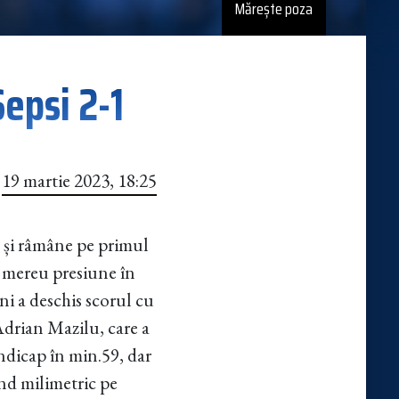
Mărește poza
Sepsi 2-1
19 martie 2023, 18:25
e și râmâne pe primul
t mereu presiune în
ni a deschis scorul cu
Adrian Mazilu, care a
ndicap în min.59, dar
ând milimetric pe