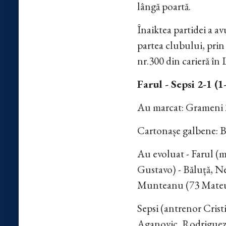
lângă poartă.
Înaiktea partidei a 
partea clubului, prin
nr.300 din carieră în 
Farul - Sepsi 2-1 (1
Au marcat: Grameni 2
Cartonașe galbene: Bo
Au evoluat - Farul (m
Gustavo) - Băluță, N
Munteanu (73 Mateus)
Sepsi (antrenor Crist
Aganovic, Rodriguez 