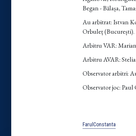
Began - Bălașa, Tamaș
Au arbitrat: Istvan K
Orbuleț (București). 
Arbitru VAR: Marian
Arbitru AVAR: Stelia
Observator arbitri: 
Observator joc: Paul
FarulConstanta