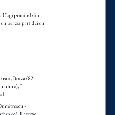
he Hagi primind din
 cu ocazia partidei cu
rtean, Borza (82
oukoure), L.
li.
 Dumitrescu -
franko). Rezerve: