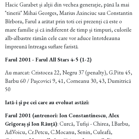
Hacic Garabet și alții din vechea generație, pănă la mai
"tinerii" Mihai Georges, Marius Axinciuc sau Constantin
Bîrbora, Farul a arătat prin toti cei prezenți că este o
mare familie și că indiferent de timp și timpuri, culorile
alb-albastre rămân cele care vor aduce întotdeauna
împreună întreaga suflare faristă.
Farul 2001 - Farul All Stars 4-5 (1-2)
Au marcat: Cristocea 22, Negru 37 (penalty), G.Pitu 45,
Barbu 60 / Pașcovici 9, 41, Corneanu 30, 43, Dumitrică
50
Iată-i și pe cei care au evoluat astăzi:
Farul 2001 (antrenori: Ion Constantinescu, Alex
Grigoraș și Ion Răuță)
: Curcă, Tufiși - Chirea, I.Barbu,
Ad.Voicu, Cr.Petcu, C.Mocanu, Senin, Culeafă,