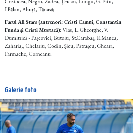
Cristocea, Negru, Zadea, Țeican, Lungu, G. Pitu,
I.Bălan, Aliuță, Tănasă;
Farul All Stars (antrenori: Cristi Cămui, Constantin
Funda și Cristi Mustacă):
Vlas, L. Gheorghe, V.
Dumitrică - Pașcovici, Butoiu, St.Carabaș, R.Manea,
Zaharia,, Chelariu, Codin, Șicu, Pătrașcu, Gheară,
Farmache, Corneanu.
Galerie foto