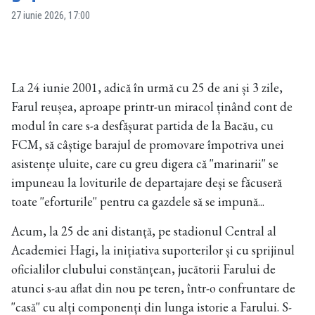
27 iunie 2026, 17:00
La 24 iunie 2001, adică în urmă cu 25 de ani și 3 zile,
Farul reușea, aproape printr-un miracol ținând cont de
modul în care s-a desfășurat partida de la Bacău, cu
FCM, să câștige barajul de promovare împotriva unei
asistențe uluite, care cu greu digera că ''marinarii'' se
impuneau la loviturile de departajare deși se făcuseră
toate ''eforturile'' pentru ca gazdele să se impună...
Acum, la 25 de ani distanță, pe stadionul Central al
Academiei Hagi, la inițiativa suporterilor și cu sprijinul
oficialilor clubului constănțean, jucătorii Farului de
atunci s-au aflat din nou pe teren, într-o confruntare de
''casă'' cu alți componenți din lunga istorie a Farului. S-