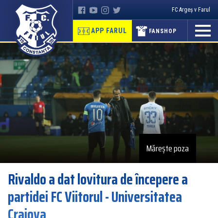
FC Argeș v Farul
APP FARUL
FANSHOP
Mărește poza
Rivaldo a dat lovitura de începere a
partidei FC Viitorul - Universitatea
Craiova