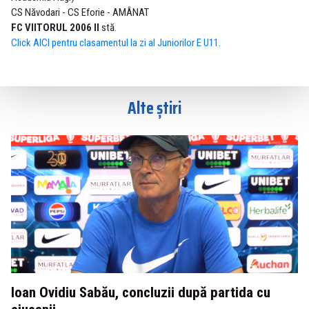
CS Năvodari - CS Eforie - AMÂNAT
FC VIITORUL 2006 II
stă.
Click AICI pentru clasamentul la zi al Juniorilor E U11.
Alte știri
Ioan Ovidiu Sabău, concluzii după partida cu