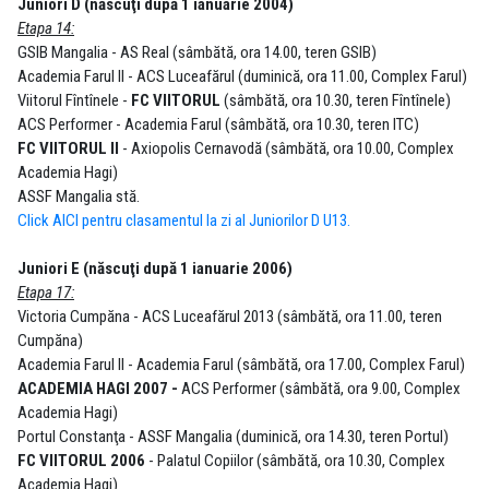
Juniori D (născuţi după 1 ianuarie 2004)
Etapa 14:
GSIB Mangalia - AS Real (sâmbătă, ora 14.00, teren GSIB)
Academia Farul II - ACS Luceafărul (duminică, ora 11.00, Complex Farul)
Viitorul Fîntînele -
FC VIITORUL
(sâmbătă, ora 10.30, teren Fîntînele)
ACS Performer - Academia Farul (sâmbătă, ora 10.30, teren ITC)​
FC VIITORUL II
- Axiopolis Cernavodă (sâmbătă, ora 10.00, Complex
Academia Hagi)​
ASSF Mangalia stă.
Click AICI pentru clasamentul la zi al Juniorilor D U13.
Juniori E (născuţi după 1 ianuarie 2006)
Etapa 17:
Victoria Cumpăna - ACS Luceafărul 2013 (sâmbătă, ora 11.00, teren
Cumpăna)​
Academia Farul II - Academia Farul (sâmbătă, ora 17.00, Complex Farul)​
ACADEMIA HAGI 2007 -
ACS Performer (sâmbătă, ora 9.00, Complex
Academia Hagi)​
Portul Constanţa - ASSF Mangalia (duminică, ora 14.30, teren Portul)
FC VIITORUL 2006
- Palatul Copiilor (sâmbătă, ora 10.30, Complex
Academia Hagi)​