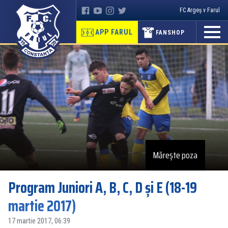
FC Argeș v Farul
APP FARUL
FANSHOP
Mărește poza
Program Juniori A, B, C, D şi E (18-19
martie 2017)
17 martie 2017, 06:39