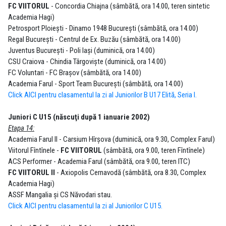
FC VIITORUL
- Concordia Chiajna (sâmbătă, ora 14.00, teren sintetic
Academia Hagi)
Petrosport Ploieşti - Dinamo 1948 Bucureşti (sâmbătă, ora 14.00)
Regal Bucureşti - Centrul de Ex. Buzău (sâmbătă, ora 14.00)
Juventus Bucureşti - Poli Iaşi (duminică, ora 14.00)
CSU Craiova - Chindia Târgovişte (duminică, ora 14.00)
FC Voluntari - FC Braşov (sâmbătă, ora 14.00)
Academia Farul - Sport Team Bucureşti (sâmbătă, ora 14.00)
Click AICI pentru clasamentul la zi al Juniorilor B U17 Elită, Seria I.
Juniori C U15 (născuţi după 1 ianuarie 2002)
Etapa 14:
Academia Farul II - Carsium Hîrșova (duminică, ora 9.30, Complex Farul)
Viitorul Fîntînele -
FC VIITORUL
(sâmbătă, ora 9.00, teren Fîntînele)
ACS Performer - Academia Farul (sâmbătă, ora 9.00, teren ITC)
FC VIITORUL II
- Axiopolis Cernavodă (sâmbătă, ora 8.30, Complex
Academia Hagi)​
ASSF Mangalia și CS Năvodari stau.
Click AICI pentru clasamentul la zi al Juniorilor C U15.