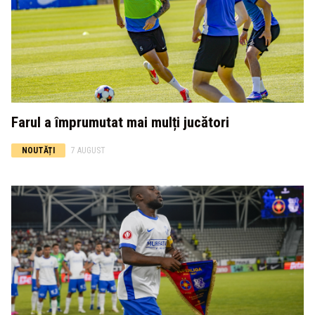
Farul a împrumutat mai mulți jucători
NOUTĂȚI
7 AUGUST