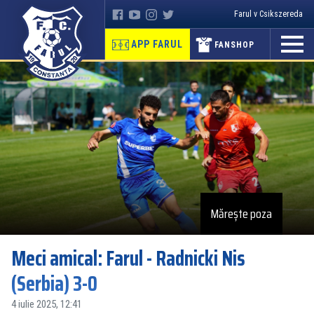
Farul v Csikszereda
APP FARUL
FANSHOP
Mărește poza
Meci amical: Farul - Radnicki Nis
(Serbia) 3-0
4 iulie 2025, 12:41