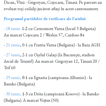
Dican, Vînă - Grigoryan, Cojocaru, Tănasă. Pe parcurs au
evoluat toți ceilalți jucători aflați în acest cantonament.
Programul partidelor de verificare ale Farului:
- 18 iunie:
1-2
cu Cernomore Varna (locul 3 Bulgaria).
Au marcat Cojocaru 2 / Weslen 57, Cardoso 84
-
21 iunie
, 0-1 cu Fratria Varna (Bulgaria) - la Baza AGH.
- 27 iunie
, 2-1 cu Oțelul Galați (la București, stadion
Arcul de Triumf). Au marcat: Grigoryan 12, Tănasă 20 /
Trif 60
- 29 iunie,
0-1
cu Egnatia (campioana Albaniei) - la
Bansko (Bulgaria).
- 30 iunie,
1-3
cu Drita (campioană Kosovo) - la Bansko
(Bulgaria). A marcat Vojtus (50).