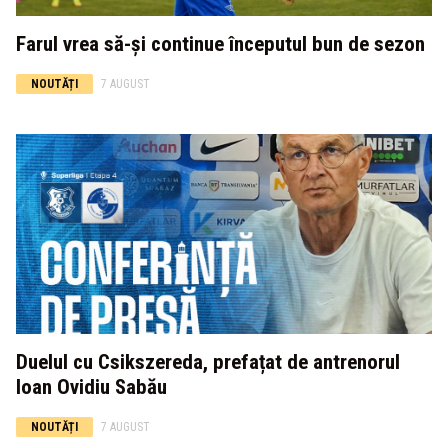
Farul vrea să-și continue începutul bun de sezon
NOUTĂȚI
7 AUGUST
Duelul cu Csikszereda, prefațat de antrenorul
Ioan Ovidiu Sabău
NOUTĂȚI
7 AUGUST