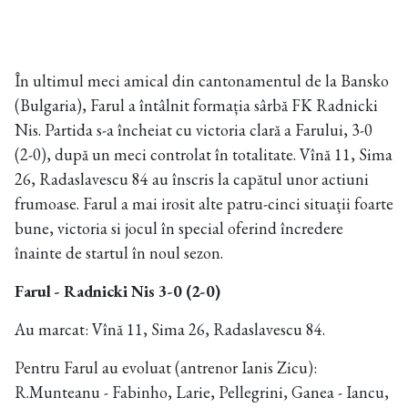
În ultimul meci amical din cantonamentul de la Bansko
(Bulgaria), Farul a întâlnit formația sârbă FK Radnicki
Nis. Partida s-a încheiat cu victoria clară a Farului, 3-0
(2-0), după un meci controlat în totalitate. Vînă 11, Sima
26, Radaslavescu 84 au înscris la capătul unor actiuni
frumoase. Farul a mai irosit alte patru-cinci situații foarte
bune, victoria si jocul în special oferind încredere
înainte de startul în noul sezon.
Farul - Radnicki Nis 3-0 (2-0)
Au marcat: Vînă 11, Sima 26, Radaslavescu 84.
Pentru Farul au evoluat (antrenor Ianis Zicu):
R.Munteanu - Fabinho, Larie, Pellegrini, Ganea - Iancu,