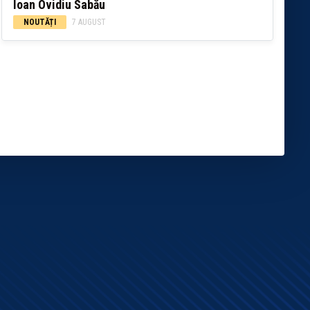
Ioan Ovidiu Sabău
NOUTĂȚI
7 AUGUST