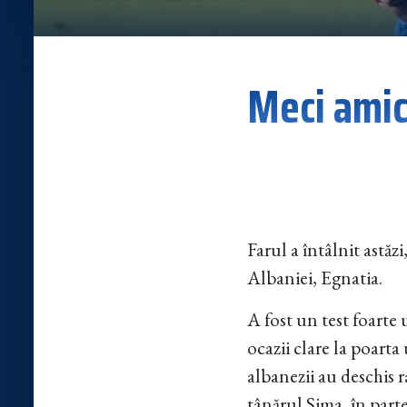
Meci amica
Farul a întâlnit astă
Albaniei, Egnatia.
A fost un test foarte 
ocazii clare la poarta
albanezii au deschis 
tânărul Sima, în part