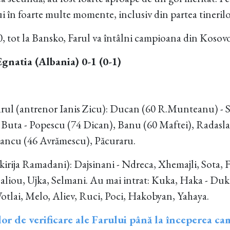
i în foarte multe momente, inclusiv din partea tinerilo
0, tot la Bansko, Farul va întâlni campioana din Kosovo
gnatia (Albania) 0-1 (0-1)
rul (antrenor Ianis Zicu): Ducan (60 R.Munteanu) - S
 Buta - Popescu (74 Dican), Banu (60 Maftei), Radasla
Iancu (46 Avrămescu), Păcuraru.
irija Ramadani): Dajsinani - Ndreca, Xhemajli, Sota, F
Saliou, Ujka, Selmani. Au mai intrat: Kuka, Haka - Du
tlai, Melo, Aliev, Ruci, Poci, Hakobyan, Yahaya.
or de verificare ale Farului până la începerea ca