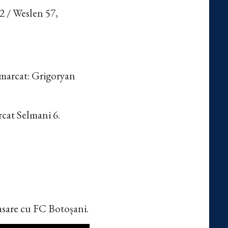
2 / Weslen 57,
 marcat: Grigoryan
rcat Selmani 6.
lasare cu FC Botoșani.