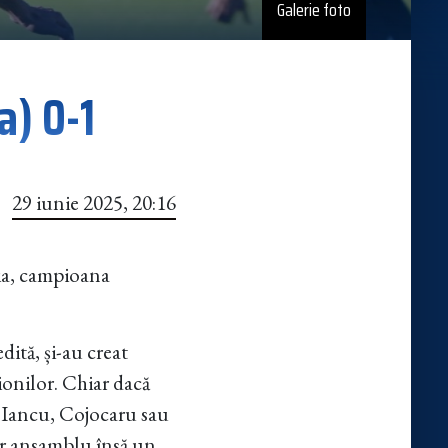
Galerie foto
a) 0-1
29 iunie 2025, 20:16
ria, campioana
dită, și-au creat
ionilor. Chiar dacă
, Iancu, Cojocaru sau
er ansamblu însă un