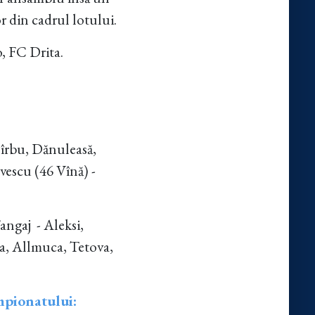
r din cadrul lotului.
, FC Drita.
îrbu, Dănuleasă,
vescu (46 Vînă) -
angaj - Aleksi,
ka, Allmuca, Tetova,
mpionatului: