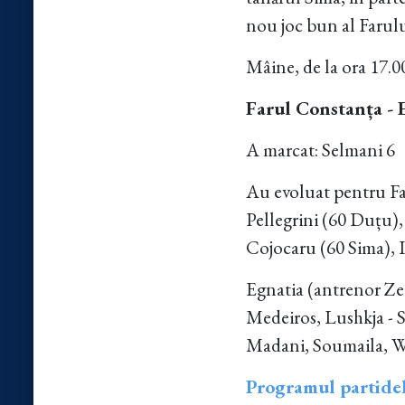
nou joc bun al Farulu
Mâine, de la ora 17.0
Farul Constanța - E
A marcat: Selmani 6
Au evoluat pentru Fa
Pellegrini (60 Duțu),
Cojocaru (60 Sima), 
Egnatia (antrenor Zek
Medeiros, Lushkja - 
Madani, Soumaila, Wo
Programul partidel