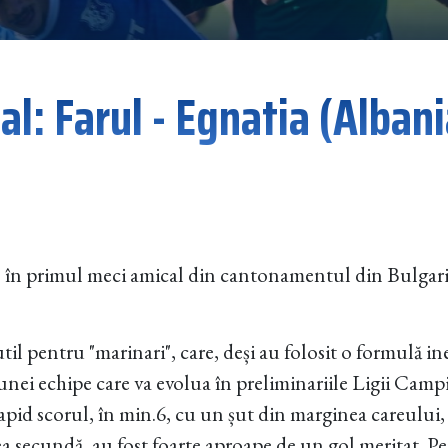
l: Farul - Egnatia (Albani
zi, în primul meci amical din cantonamentul din Bulga
util pentru "marinari", care, deși au folosit o formulă ine
 unei echipe care va evolua în preliminariile Ligii Camp
rapid scorul, în min.6, cu un șut din marginea careului
ea secundă, au fost foarte aproape de un gol meritat. P