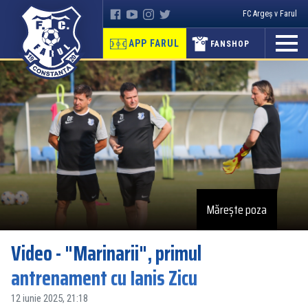
FC Argeș v Farul
APP FARUL
FANSHOP
Mărește poza
Video - "Marinarii", primul
antrenament cu Ianis Zicu
12 iunie 2025, 21:18