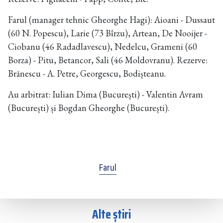
Farul (manager tehnic Gheorghe Hagi): Aioani - Dussaut
(60 N. Popescu), Larie (73 Bîrzu), Artean, De Nooijer -
Ciobanu (46 Radadlavescu), Nedelcu, Grameni (60
Borza) - Pitu, Betancor, Sali (46 Moldovranu). Rezerve:
Brănescu - A. Petre, Georgescu, Bodișteanu.
Au arbitrat: Iulian Dima (București) - Valentin Avram
(București) și Bogdan Gheorghe (București).
Farul
Alte știri