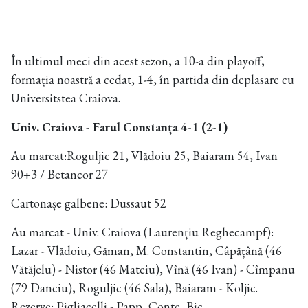
În ultimul meci din acest sezon, a 10-a din playoff,
formația noastră a cedat, 1-4, în partida din deplasare cu
Universitstea Craiova.
Univ. Craiova - Farul Constanța 4-1 (2-1)
Au marcat:Roguljic 21, Vlădoiu 25, Baiaram 54, Ivan
90+3 / Betancor 27
Cartonașe galbene: Dussaut 52
Au marcat - Univ. Craiova (Laurențiu Reghecampf):
Lazar - Vlădoiu, Găman, M. Constantin, Câpățână (46
Vătăjelu) - Nistor (46 Mateiu), Vînă (46 Ivan) - Cîmpanu
(79 Danciu), Roguljic (46 Sala), Baiaram - Koljic.
Rezerve: Pigliacelli - Papp, Conte, Bic.