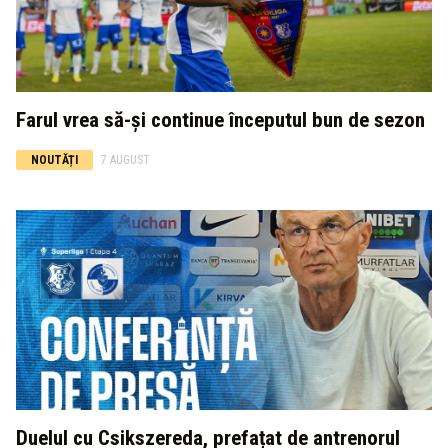
Farul vrea să-și continue începutul bun de sezon
NOUTĂȚI
7 AUGUST
Duelul cu Csikszereda, prefațat de antrenorul