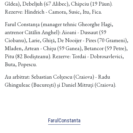
Gîdea), Debeljuh (67 Alibec), Chipciu (19 Păun).
Rezerve: Hindrich - Camora, Susic, Itu, Fica.
Farul Constanța (manager tehnic Gheorghe Hagi,
antrenor Cătălin Anghel):
Aioani - Dussaut (59
Ciobanu), Larie, Ghiță, De Nooijer - Pires (70 Grameni),
Mladen, Artean - Chițu (59 Ganea), Betancor (59 Petre),
Pitu (82 Bodișteanu).
Rezerve: Tordai - Dobrosavlevici,
Buta, Popescu.
Au arbitrat: Sebastian Colțescu (Craiova) - Radu
Ghinguleac (București) și Daniel Mitruți (Craiova).
FarulConstanta