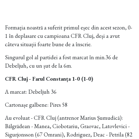
Formația noastră a suferit primul eșec din acest sezon, 0-
1 în deplasare cu campioana CFR Cluj, deși a avut
câteva situații foarte bune de a înscrie.
Singurul gol al partidei a fost marcat în min.36 de
Debeljuh, cu un șut de la 6m.
CFR Cluj - Farul Constanța 1-0 (1-0)
A marcat: Debeljuh 36
Cartonașe galbene: Pires 58
Au evoluat - CFR Cluj (antrenor Marius Șumudică):
Bălgrădean - Manea, Ciobotariu, Graovac, Latovlevici -
Sigurjonsson (67 Omrani), Rodriguez, Deac - Petrila (82