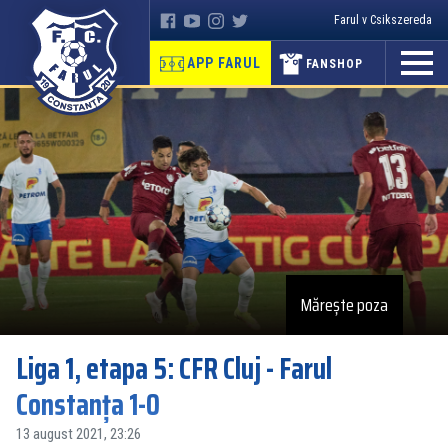
Farul v Csikszereda
APP FARUL
FANSHOP
Mărește poza
Liga 1, etapa 5: CFR Cluj - Farul
Constanța 1-0
13 august 2021, 23:26