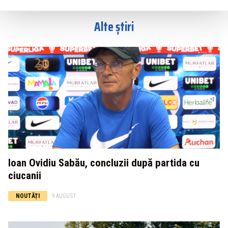
Alte știri
Ioan Ovidiu Sabău, concluzii după partida cu
ciucanii
NOUTĂȚI
9 AUGUST