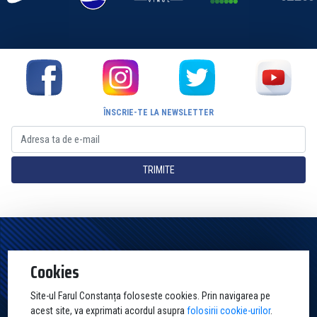
ÎNSCRIE-TE LA NEWSLETTER
TRIMITE
Pagina Oficială a Clubului Farul Constanța Constanța. Toate drepturile
Cookies
rezervate
Site-ul Farul Constanța foloseste cookies. Prin navigarea pe
acest site, va exprimati acordul asupra
folosirii cookie-urilor
.