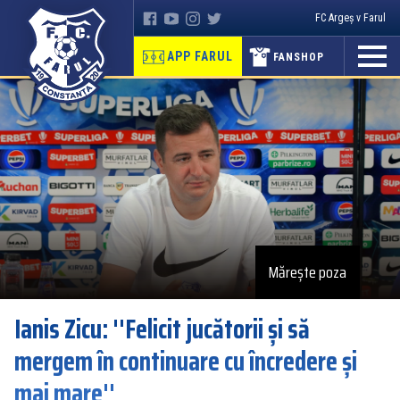
FC Argeș v Farul
APP FARUL
FANSHOP
Mărește poza
Ianis Zicu: ''Felicit jucătorii și să
mergem în continuare cu încredere și
mai mare''