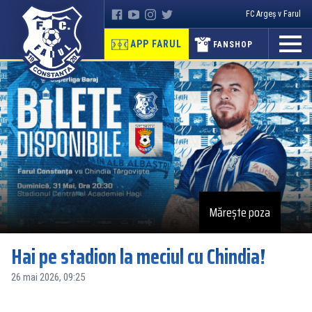
FC Argeș v Farul
APP FARUL
FANSHOP
Mărește poza
Hai pe stadion la meciul cu Chindia!
26 mai 2026, 09:25