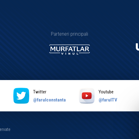
Parteneri principali
Twitter
Youtube
a
@farulconstanta
@farulTV
zervate