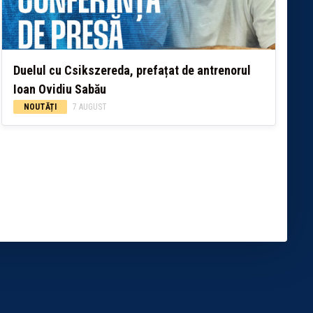
Duelul cu Csikszereda, prefațat de antrenorul
Ioan Ovidiu Sabău
NOUTĂȚI
7 AUGUST