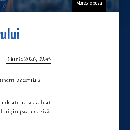
Mărește poza
ului
3 iunie 2026, 09:45
ractul acestuia a
iar de atunci a evoluat
uri și o pasă decisivă.