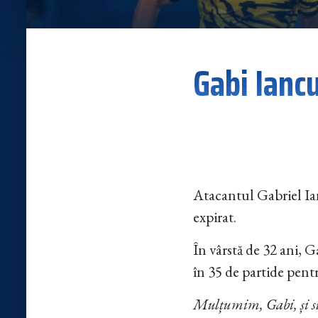
Gabi Iancu
Atacantul Gabriel Ian
expirat.
În vârstă de 32 ani, G
în 35 de partide pentru
Mulțumim, Gabi, și su