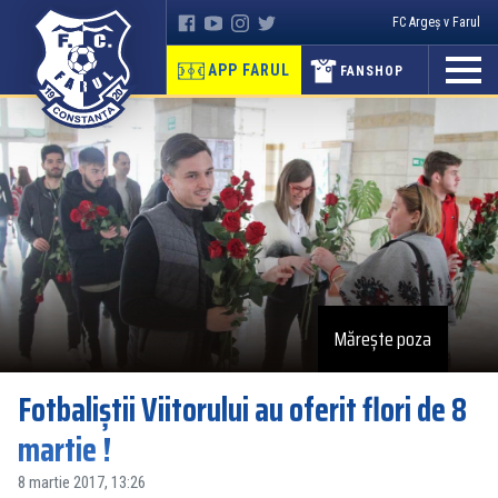
FC Argeș v Farul
APP FARUL
FANSHOP
Mărește poza
Fotbaliştii Viitorului au oferit flori de 8
martie !
8 martie 2017, 13:26