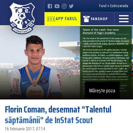
Farul v Csikszereda
APP FARUL
FANSHOP
Mărește poza
Florin Coman, desemnat "Talentul
săptămânii" de InStat Scout
16 februarie 2017, 07:14