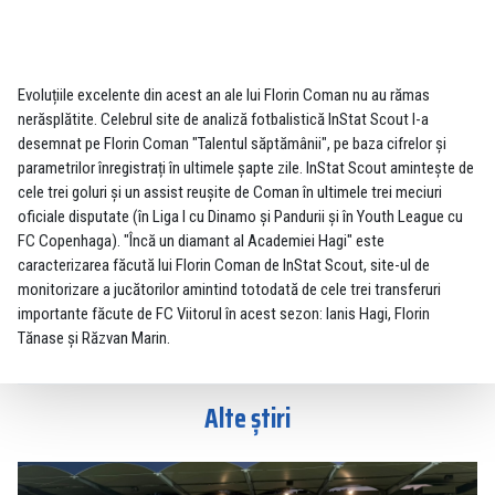
Evoluțiile excelente din acest an ale lui Florin Coman nu au rămas
nerăsplătite. Celebrul site de analiză fotbalistică InStat Scout l-a
desemnat pe Florin Coman "Talentul săptămânii", pe baza cifrelor și
parametrilor înregistrați în ultimele șapte zile. InStat Scout amintește de
cele trei goluri și un assist reușite de Coman în ultimele trei meciuri
oficiale disputate (în Liga I cu Dinamo și Pandurii și în Youth League cu
FC Copenhaga). "Încă un diamant al Academiei Hagi" este
caracterizarea făcută lui Florin Coman de InStat Scout, site-ul de
monitorizare a jucătorilor amintind totodată de cele trei transferuri
importante făcute de FC Viitorul în acest sezon: Ianis Hagi, Florin
Tănase și Răzvan Marin.
Alte știri