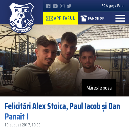
FC Argeș v Farul
APP FARUL
FANSHOP
Mărește poza
Felicitări Alex Stoica, Paul Iacob și Dan
Panait !
19 august 2017, 10:33