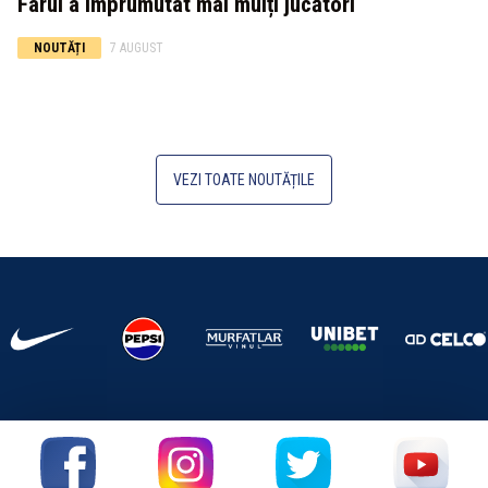
Farul a împrumutat mai mulți jucători
NOUTĂȚI
7 AUGUST
VEZI TOATE NOUTĂȚILE