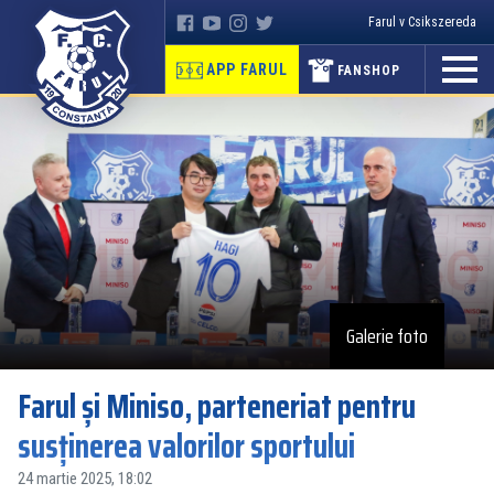
Farul v Csikszereda
APP FARUL
FANSHOP
Galerie foto
Farul și Miniso, parteneriat pentru
susținerea valorilor sportului
24 martie 2025, 18:02