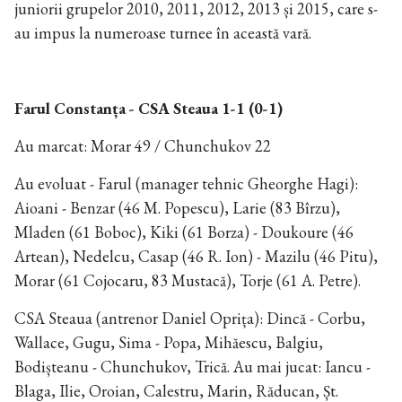
juniorii grupelor 2010, 2011, 2012, 2013 și 2015, care s-
au impus la numeroase turnee în această vară.
Farul Constanța - CSA Steaua 1-1 (0-1)
Au marcat: Morar 49 / Chunchukov 22
Au evoluat - Farul (manager tehnic Gheorghe Hagi):
Aioani - Benzar (46 M. Popescu), Larie (83 Bîrzu),
Mladen (61 Boboc), Kiki (61 Borza) - Doukoure (46
Artean), Nedelcu, Casap (46 R. Ion) - Mazilu (46 Pitu),
Morar (61 Cojocaru, 83 Mustacă), Torje (61 A. Petre).
CSA Steaua (antrenor Daniel Oprița): Dincă - Corbu,
Wallace, Gugu, Sima - Popa, Mihăescu, Balgiu,
Bodișteanu - Chunchukov, Trică. Au mai jucat: Iancu -
Blaga, Ilie, Oroian, Calestru, Marin, Răducan, Șt.