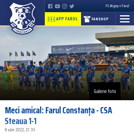
FC Argeș v Farul
APP FARUL
FANSHOP
Galerie foto
Meci amical: Farul Constanța - CSA
Steaua 1-1
8 iulie 2022, 21:35