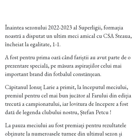
Înaintea sezonului 2022-2023 al Superligii, formația
noastră a disputat un ultim meci amical cu CSA Steaua,
încheiat la egalitate, 1-1.
A fost pentru prima oară când fariștii au avut parte de o
prezentare specială, pe măsura aspirațiilor celui mai
important brand din fotbalul constănțean.
Căpitanul Ionuț Larie a primit, la începutul meciului,
premiul pentru cel mai bun jucător al Farului din ediția
trecută a campionatului, iar lovitura de începere a fost
dată de legenda clubului nostru, Ștefan Petcu !
La pauza meciului au fost premiați pentru rezultatele
obținute la numeroasele turnee din ultimul sezon și