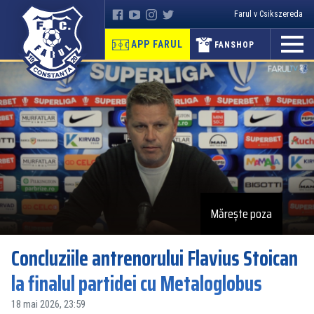
Farul v Csikszereda
APP FARUL
FANSHOP
Mărește poza
Concluziile antrenorului Flavius Stoican
la finalul partidei cu Metaloglobus
18 mai 2026, 23:59