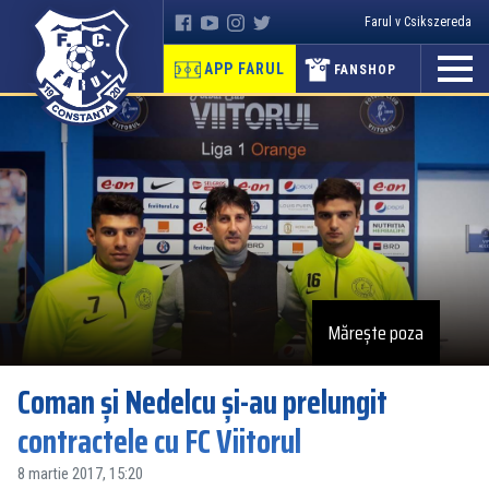
Farul v Csikszereda
APP FARUL
FANSHOP
Mărește poza
Coman şi Nedelcu şi-au prelungit
contractele cu FC Viitorul
8 martie 2017, 15:20