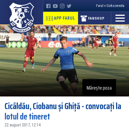
Farul v Csikszereda
APP FARUL
FANSHOP
Mărește poza
Cicâldău, Ciobanu și Ghiță - convocați la
lotul de tineret
22 august 2017, 12:14