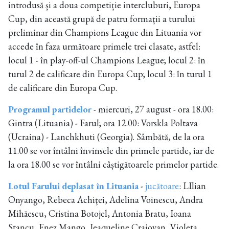
introdusă și a doua competiție intercluburi, Europa
Cup, din această grupă de patru formații a turului
preliminar din Champions League din Lituania vor
accede în faza următoare primele trei clasate, astfel:
locul 1 - în play-off-ul Champions League; locul 2: în
turul 2 de calificare din Europa Cup; locul 3: în turul 1
de calificare din Europa Cup.
Programul partidelor
- miercuri, 27 august - ora 18.00:
Gintra (Lituania) - Farul; ora 12.00: Vorskla Poltava
(Ucraina) - Lanchkhuti (Georgia). Sâmbătă, de la ora
11.00 se vor întâlni învinsele din primele partide, iar de
la ora 18.00 se vor întâlni câștigătoarele primelor partide.
Lotul Farului deplasat în Lituania
-
jucătoare
: LIlian
Onyango, ⁠Rebeca Achiței, Adelina Voinescu, Andra
Mihăescu, Cristina Botojel, Antonia Bratu, Ioana
Stancu, Enez Mango, Jeaqueline Craiovan, Violeta