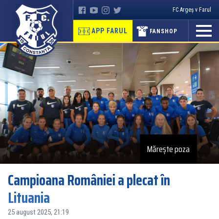
FC Argeș v Farul
APP FARUL
FANSHOP
Mărește poza
Campioana României a plecat în
Lituania
25 august 2025, 21:19