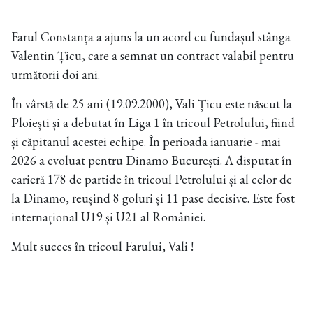
Farul Constanța a ajuns la un acord cu fundașul stânga
Valentin Țicu, care a semnat un contract valabil pentru
următorii doi ani.
În vârstă de 25 ani (19.09.2000), Vali Țicu este născut la
Ploiești și a debutat în Liga 1 în tricoul Petrolului, fiind
și căpitanul acestei echipe. În perioada ianuarie - mai
2026 a evoluat pentru Dinamo București. A disputat în
carieră 178 de partide în tricoul Petrolului și al celor de
la Dinamo, reușind 8 goluri și 11 pase decisive. Este fost
internațional U19 și U21 al României.
Mult succes în tricoul Farului, Vali !