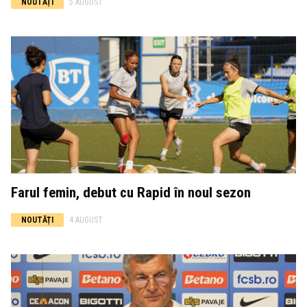
NOUTĂȚI
5 AUGUST
Farul femin, debut cu Rapid în noul sezon
NOUTĂȚI
4 AUGUST