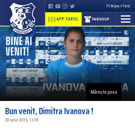
FC Argeș v Farul
APP FARUL
FANSHOP
Mărește poza
Bun venit, Dimitra Ivanova !
28 iunie 2025, 12:09