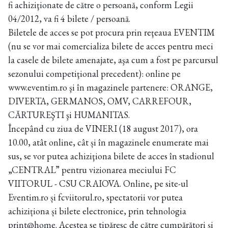
fi achiziţionate de către o persoană, conform Legii
04/2012, va fi 4 bilete / persoană.
Biletele de acces se pot procura prin reţeaua EVENTIM
(nu se vor mai comercializa bilete de acces pentru meci
la casele de bilete amenajate, aşa cum a fost pe parcursul
sezonului competiţional precedent): online pe
www.eventim.ro şi în magazinele partenere: ORANGE,
DIVERTA, GERMANOS, OMV, CARREFOUR,
CĂRTUREŞTI şi HUMANITAS.
Începând cu ziua de VINERI (18 august 2017), ora
10.00, atât online, cât și în magazinele enumerate mai
sus, se vor putea achiziţiona bilete de acces în stadionul
„CENTRAL” pentru vizionarea meciului FC
VIITORUL - CSU CRAIOVA. Online, pe site-ul
Eventim.ro și fcviitorul.ro, spectatorii vor putea
achiziționa și bilete electronice, prin tehnologia
print@home. Acestea se tipăresc de către cumpărători și