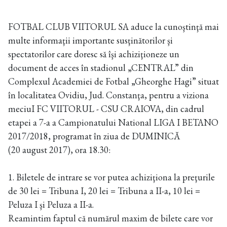
FOTBAL CLUB VIITORUL SA aduce la cunoştinţă mai
multe informaţii importante susţinătorilor şi
spectatorilor care doresc să îşi achiziţioneze un
document de acces în stadionul „CENTRAL” din
Complexul Academiei de Fotbal „Gheorghe Hagi” situat
în localitatea Ovidiu, Jud. Constanţa, pentru a viziona
meciuI FC VIITORUL - CSU CRAIOVA, din cadrul
etapei a 7-a a Campionatului National LIGA I BETANO
2017/2018, programat în ziua de DUMINICĂ
(20 august 2017), ora 18.30:
1. Biletele de intrare se vor putea achiziţiona la preţurile
de 30 lei = Tribuna I, 20 lei = Tribuna a II-a, 10 lei =
Peluza I şi Peluza a II-a.
Reamintim faptul că numărul maxim de bilete care vor