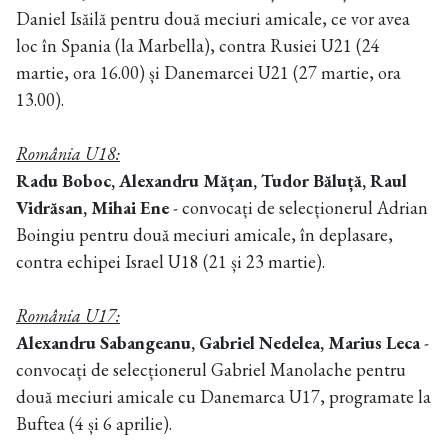
Daniel Isăilă pentru două meciuri amicale, ce vor avea
loc în Spania (la Marbella), contra Rusiei U21 (24
martie, ora 16.00) și Danemarcei U21 (27 martie, ora
13.00).
România U18:
Radu Boboc, Alexandru Mățan, Tudor Băluță, Raul
Vidrăsan, Mihai Ene
- convocați de selecționerul Adrian
Boingiu pentru două meciuri amicale, în deplasare,
contra echipei Israel U18 (21 și 23 martie).
România U17:
Alexandru Sabangeanu, Gabriel Nedelea, Marius Leca
-
convocați de selecționerul Gabriel Manolache pentru
două meciuri amicale cu Danemarca U17, programate la
Buftea (4 și 6 aprilie).