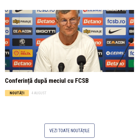
Conferință după meciul cu FCSB
NOUTĂȚI
4 AUGUST
VEZI TOATE NOUTĂȚILE