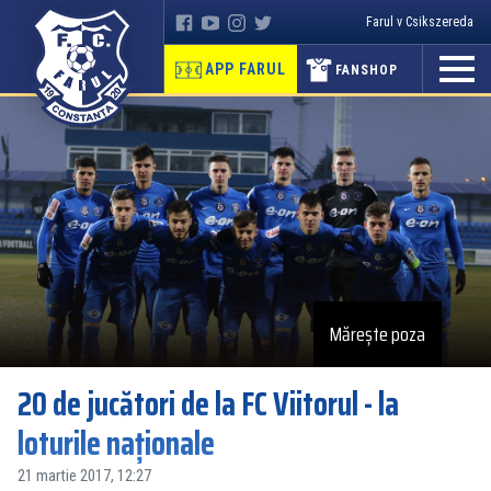
Farul v Csikszereda
APP FARUL
FANSHOP
Mărește poza
20 de jucători de la FC Viitorul - la
loturile naționale
21 martie 2017, 12:27