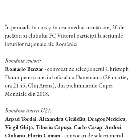
În perioada în curs și în cea imediat următoare, 20 de
jucători ai clubului FC Viitorul participă la acțiunile
loturilor naționale ale României.
România seniori:
Romario Benzar
- convocat de selecționerul Christoph
Daum pentru meciul oficial cu Danemarca (26 martie,
ora 21.45, Cluj Arena), din preliminariile Cupei
Mondiale din 2018.
România tineret U21:
Arpad Tordai, Alexandru Cicâldău, Dragoș Nedelcu,
Virgil Ghiță, Tiberiu Căpușă, Carlo Casap, Andrei
Ciobanu, Florin Coman
- convocați de selecționerul