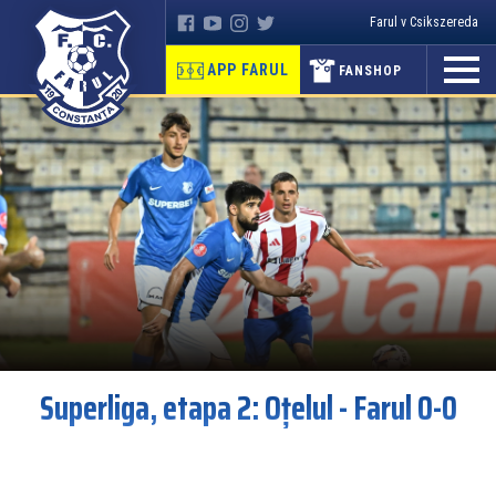
Farul v Csikszereda
APP FARUL
FANSHOP
Superliga, etapa 2: Oțelul - Farul 0-0