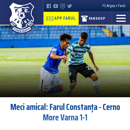
FC Argeș v Farul
APP FARUL
FANSHOP
Meci amical: Farul Constanța - Cerno
More Varna 1-1