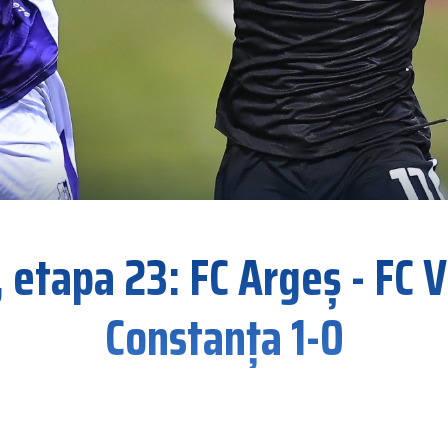
, etapa 23: FC Argeș - FC V
Constanța 1-0